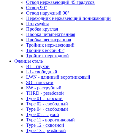
Отвод нержавеющий 45 градусов
Отвод 90°
Отвод наружный 90°
Переходник нержавеющий понижающий
Полумуфта
Пробка круглая
Пробка четырехгранная
Пробка шестигранная
Тройник нержавеющий
Тройник косой 45°
Тройник переходной
Фланцы сталь
BL - глухой
LJ - свободный
LWN - длинный воротниковый
SO - плоский
SW - раструбный
THRD - резьбовой
Type 01 - плоский
Type 02 - свободный
Type 04 - свободный
Type 05 - глухой
Type 11 - воротниковый
Type 12 - сквозной
Type 13 - резьбовой