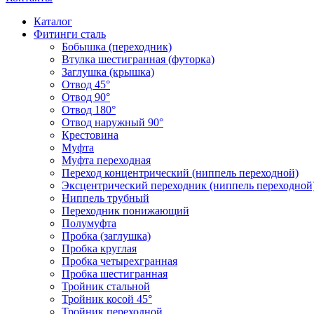
Каталог
Фитинги сталь
Бобышка (переходник)
Втулка шестигранная (футорка)
Заглушка (крышка)
Отвод 45°
Отвод 90°
Отвод 180°
Отвод наружный 90°
Крестовина
Муфта
Муфта переходная
Переход концентрический (ниппель переходной)
Эксцентрический переходник (ниппель переходной
Ниппель трубный
Переходник понижающий
Полумуфта
Пробка (заглушка)
Пробка круглая
Пробка четырехгранная
Пробка шестигранная
Тройник стальной
Тройник косой 45°
Тройник переходной