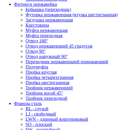
Фитинги нержавейка
Бобышка (переходник)
Футорка нержавеющая (втулка шестигранная)
Заглушка нержавеющая
Крестовина
Муфта нержавеющая
Муфта переходная
Отвод 180°
Отвод нержавеющий 45 градусов
Отвод 90°
Отвод наружный 90°
Переходник нержавеющий понижающий
Полумуфта
Пробка круглая
Пробка четырехгранная
Пробка шестигранная
Тройник нержавеющий
Тройник косой 45°
Тройник переходной
Фланцы сталь
BL - глухой
LJ - свободный
LWN - длинный воротниковый
SO - плоский
SW - раструбный