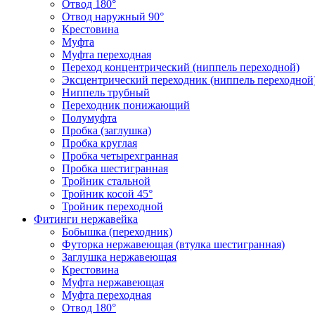
Отвод 180°
Отвод наружный 90°
Крестовина
Муфта
Муфта переходная
Переход концентрический (ниппель переходной)
Эксцентрический переходник (ниппель переходной
Ниппель трубный
Переходник понижающий
Полумуфта
Пробка (заглушка)
Пробка круглая
Пробка четырехгранная
Пробка шестигранная
Тройник стальной
Тройник косой 45°
Тройник переходной
Фитинги нержавейка
Бобышка (переходник)
Футорка нержавеющая (втулка шестигранная)
Заглушка нержавеющая
Крестовина
Муфта нержавеющая
Муфта переходная
Отвод 180°