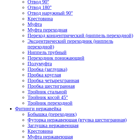
Отвод 90°
Отвод 180°
Отвод наружный 90°
Крестовина
Муфта
Муфта переходная
Переход концентрический (ниппель переходной)
Эксцентрический переходник (ниппель
переходной)
Ниппель трубный
Переходник понижающий
Полумуфта
Пробка (заглушка)
Пробка круглая
Пробка четырехгранная
Пробка шестигранная
Тройник стальной
Тройник косой 45°
Тройник переходной
Фитинги нержавейка
Бобышка (переходник)
Футорка нержавеющая (втулка шестигранная)
Заглушка нержавеющая
Крестовина
Муфта нержавеющая