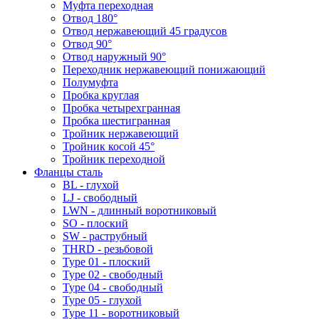
Муфта переходная
Отвод 180°
Отвод нержавеющий 45 градусов
Отвод 90°
Отвод наружный 90°
Переходник нержавеющий понижающий
Полумуфта
Пробка круглая
Пробка четырехгранная
Пробка шестигранная
Тройник нержавеющий
Тройник косой 45°
Тройник переходной
Фланцы сталь
BL - глухой
LJ - свободный
LWN - длинный воротниковый
SO - плоский
SW - раструбный
THRD - резьбовой
Type 01 - плоский
Type 02 - свободный
Type 04 - свободный
Type 05 - глухой
Type 11 - воротниковый