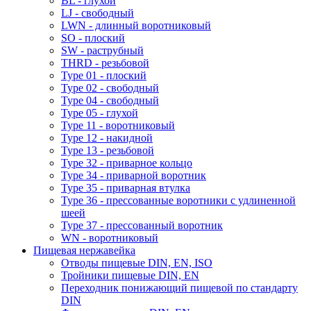
BL - глухой
LJ - свободный
LWN - длинный воротниковый
SO - плоский
SW - раструбный
THRD - резьбовой
Type 01 - плоский
Type 02 - свободный
Type 04 - свободный
Type 05 - глухой
Type 11 - воротниковый
Type 12 - накидной
Type 13 - резьбовой
Type 32 - приварное кольцо
Type 34 - приварной воротник
Type 35 - приварная втулка
Type 36 - прессованные воротники с удлиненной
шеей
Type 37 - прессованный воротник
WN - воротниковый
Пищевая нержавейка
Отводы пищевые DIN, EN, ISO
Тройники пищевые DIN, EN
Переходник понижающий пищевой по стандарту
DIN