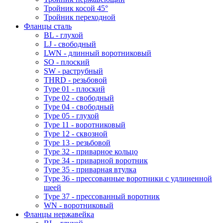
Тройник косой 45°
Тройник переходной
Фланцы сталь
BL - глухой
LJ - свободный
LWN - длинный воротниковый
SO - плоский
SW - раструбный
THRD - резьбовой
Type 01 - плоский
Type 02 - свободный
Type 04 - свободный
Type 05 - глухой
Type 11 - воротниковый
Type 12 - сквозной
Type 13 - резьбовой
Type 32 - приварное кольцо
Type 34 - приварной воротник
Type 35 - приварная втулка
Type 36 - прессованные воротники с удлиненной
шеей
Type 37 - прессованный воротник
WN - воротниковый
Фланцы нержавейка