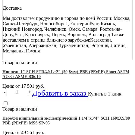
Доставка
Мы доставляем продукцию в города по всей России: Москва,
Санкт-Петербург, Новосибирск, Екатеринбург, Казань,
Нижний Новгород, Челябинск, Омск, Самара, Ростов-на-
Дону,Уфа, Красноярск, Пермь, Воронеж, Волгоград Также
доставляем в страны ближнего зарубежья:Казахстан,
Узбекистан, Азербайджан, Туркменистан, Эстония, Латвия,
Молдавия, Грузия
Товар в наличии
Ниппель 1" SCH STD/40 L=2" (50,8мм) PBE (PEхPE) Short ASTM
A733 / ASME B36.10
Цена: от
17 501
руб.
Добавить в заказ
-
+
Купить в 1 клик
Товар в наличии
Переход ниппельный эксцентрический 1 1/4"х3/4" SCH 160хXS/80
PBE (PEхPE) MSS SP-95
Цена: от
49 561
руб.