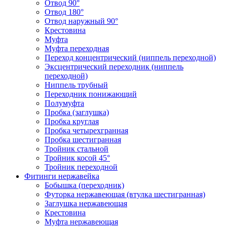
Отвод 90°
Отвод 180°
Отвод наружный 90°
Крестовина
Муфта
Муфта переходная
Переход концентрический (ниппель переходной)
Эксцентрический переходник (ниппель
переходной)
Ниппель трубный
Переходник понижающий
Полумуфта
Пробка (заглушка)
Пробка круглая
Пробка четырехгранная
Пробка шестигранная
Тройник стальной
Тройник косой 45°
Тройник переходной
Фитинги нержавейка
Бобышка (переходник)
Футорка нержавеющая (втулка шестигранная)
Заглушка нержавеющая
Крестовина
Муфта нержавеющая