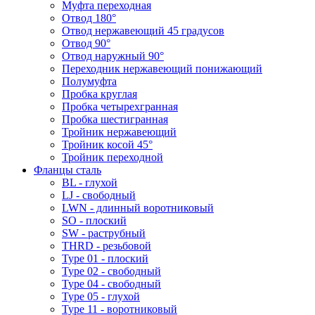
Муфта переходная
Отвод 180°
Отвод нержавеющий 45 градусов
Отвод 90°
Отвод наружный 90°
Переходник нержавеющий понижающий
Полумуфта
Пробка круглая
Пробка четырехгранная
Пробка шестигранная
Тройник нержавеющий
Тройник косой 45°
Тройник переходной
Фланцы сталь
BL - глухой
LJ - свободный
LWN - длинный воротниковый
SO - плоский
SW - раструбный
THRD - резьбовой
Type 01 - плоский
Type 02 - свободный
Type 04 - свободный
Type 05 - глухой
Type 11 - воротниковый