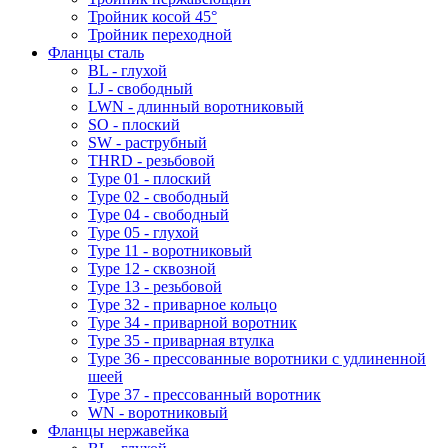
Тройник косой 45°
Тройник переходной
Фланцы сталь
BL - глухой
LJ - свободный
LWN - длинный воротниковый
SO - плоский
SW - раструбный
THRD - резьбовой
Type 01 - плоский
Type 02 - свободный
Type 04 - свободный
Type 05 - глухой
Type 11 - воротниковый
Type 12 - сквозной
Type 13 - резьбовой
Type 32 - приварное кольцо
Type 34 - приварной воротник
Type 35 - приварная втулка
Type 36 - прессованные воротники с удлиненной
шеей
Type 37 - прессованный воротник
WN - воротниковый
Фланцы нержавейка