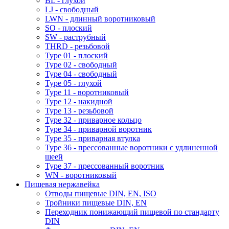
BL - глухой
LJ - свободный
LWN - длинный воротниковый
SO - плоский
SW - раструбный
THRD - резьбовой
Type 01 - плоский
Type 02 - свободный
Type 04 - свободный
Type 05 - глухой
Type 11 - воротниковый
Type 12 - накидной
Type 13 - резьбовой
Type 32 - приварное кольцо
Type 34 - приварной воротник
Type 35 - приварная втулка
Type 36 - прессованные воротники с удлиненной
шеей
Type 37 - прессованный воротник
WN - воротниковый
Пищевая нержавейка
Отводы пищевые DIN, EN, ISO
Тройники пищевые DIN, EN
Переходник понижающий пищевой по стандарту
DIN