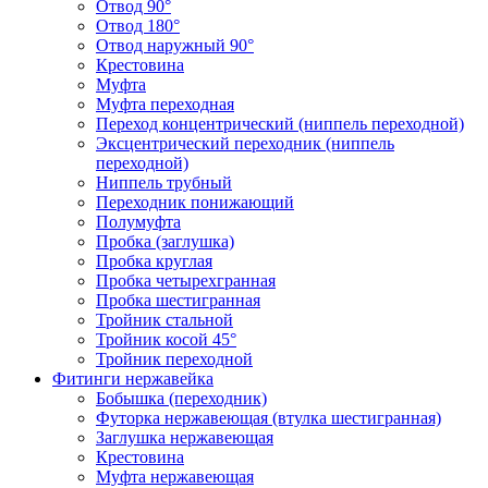
Отвод 90°
Отвод 180°
Отвод наружный 90°
Крестовина
Муфта
Муфта переходная
Переход концентрический (ниппель переходной)
Эксцентрический переходник (ниппель
переходной)
Ниппель трубный
Переходник понижающий
Полумуфта
Пробка (заглушка)
Пробка круглая
Пробка четырехгранная
Пробка шестигранная
Тройник стальной
Тройник косой 45°
Тройник переходной
Фитинги нержавейка
Бобышка (переходник)
Футорка нержавеющая (втулка шестигранная)
Заглушка нержавеющая
Крестовина
Муфта нержавеющая