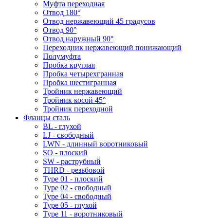
Муфта переходная
Отвод 180°
Отвод нержавеющий 45 градусов
Отвод 90°
Отвод наружный 90°
Переходник нержавеющий понижающий
Полумуфта
Пробка круглая
Пробка четырехгранная
Пробка шестигранная
Тройник нержавеющий
Тройник косой 45°
Тройник переходной
Фланцы сталь
BL - глухой
LJ - свободный
LWN - длинный воротниковый
SO - плоский
SW - раструбный
THRD - резьбовой
Type 01 - плоский
Type 02 - свободный
Type 04 - свободный
Type 05 - глухой
Type 11 - воротниковый