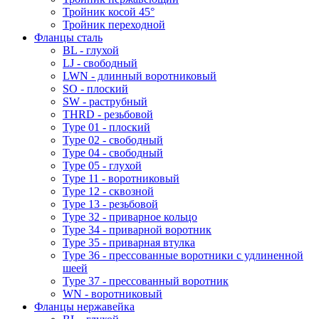
Тройник косой 45°
Тройник переходной
Фланцы сталь
BL - глухой
LJ - свободный
LWN - длинный воротниковый
SO - плоский
SW - раструбный
THRD - резьбовой
Type 01 - плоский
Type 02 - свободный
Type 04 - свободный
Type 05 - глухой
Type 11 - воротниковый
Type 12 - сквозной
Type 13 - резьбовой
Type 32 - приварное кольцо
Type 34 - приварной воротник
Type 35 - приварная втулка
Type 36 - прессованные воротники с удлиненной
шеей
Type 37 - прессованный воротник
WN - воротниковый
Фланцы нержавейка