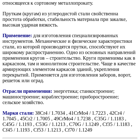
относящееся к сортовому металлопрокату.
Пруткам (кругам) из углеродистой стали свойственна
простота обработки, стабильность материала при закалке,
высокая ударная вязкость.
Применение:
для изготовления специализированных
инструментов. Механические и физические характеристики
стали, из которой производятся прутки, способствуют их
широкому распространению. Одно из основных направлений
применения кругов – строительство. Круги применимы как в
каркасном, там и монолитном строительстве. Чаще в качестве
армирующих элементом каркасов зданий, укрепления
перекрытий. Применяется для изготовления заборов, ворот,
решеток или оград.
Отрасли применения:
энергетика; станкостроение;
машиностроение; кораблестроение; приборостроение;
сельское хозяйство.
Марки стали:
38Cr4 / 1.7034 , 41CrMo4 / 1.7223 , 42Cr4 /
1.7045 , 45Cr2 / 1.7005 , 49CrMo4 / 1.7238 , C35G / 1.1183 ,
C45G / 1.1193 , C53G / 1.1213 , C70G / 1.1249 , Cf35 / 1.1183 ,
Cf45 / 1.1193 , Cf53 / 1.1213 , Cf70 / 1.1249