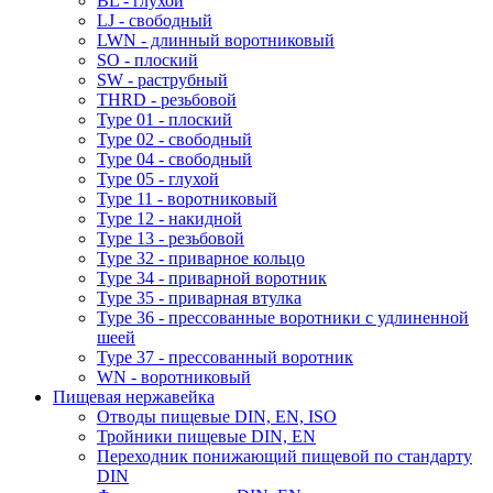
BL - глухой
LJ - свободный
LWN - длинный воротниковый
SO - плоский
SW - раструбный
THRD - резьбовой
Type 01 - плоский
Type 02 - свободный
Type 04 - свободный
Type 05 - глухой
Type 11 - воротниковый
Type 12 - накидной
Type 13 - резьбовой
Type 32 - приварное кольцо
Type 34 - приварной воротник
Type 35 - приварная втулка
Type 36 - прессованные воротники с удлиненной
шеей
Type 37 - прессованный воротник
WN - воротниковый
Пищевая нержавейка
Отводы пищевые DIN, EN, ISO
Тройники пищевые DIN, EN
Переходник понижающий пищевой по стандарту
DIN