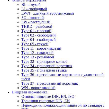
Фланцы нержавейка
BL - глухой
LJ - свободный
LWN - длинный воротниковый
SO - плоский
SW - раструбный
THRD - резьбовой
Type 01 - плоский
Type 02 - свободный
Type 04 - свободный
Type 05 - глухой
Type 11 - воротниковый
Type 12 - накидной
Type 13 - резьбовой
Type 32 - приварное кольцо
Type 34 - приварной воротник
Type 35 - приварная втулка
Type 36 - прессованные воротники с удлиненной
шеей
Type 37 - прессованный воротник
WN - воротниковый
Пищевая нержавейка
Отводы пищевые DIN, EN, ISO
Тройники пищевые DIN, EN
Переходник понижающий пищевой по стандарту