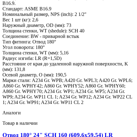
B16.9.
Стандарт: ASME B16.9
Номинальный размер, NPS (inch): 2 1/2"
Вес 1 шт (кг): 2,6
Наружный диаметр, OD (мм): 73
Толщина стенки, WT (shedule): SCH 40
Соединение: BW - приварной встык
Тип фитинга: Отвод 180°
Угол поворота: 180°
Толщина стенки, WT (мм): 5,16
Радиус изгиба: LR (R=1,5D)
Расстояние от края до удаленной наружной поверхности, K
(мм): 131,8
Осевой диаметр, O (мм): 190,5
Марки стали: A234 Gr. WPB; A420 Gr. WPL3; A420 Gr. WPL6;
A860 Gr. WPHY42; A860 Gr. WPHY52; A860 Gr. WPHY60;
A860 Gr. WPHY70; A234 Gr. WP1; A234 Gr. WP5; A234 Gr.
WP9; A234 Gr. WP11 CL 1; A234 Gr. WP12; A234 Gr. WP22 CL
1; A234 Gr. WP91; A234 Gr. WP11 CL 2
Аналоги
Товар в наличии
Отвод 180° 24" SCH 160 (609,6х59,54) LR