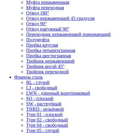
Муфта нержавеющая
Муфта переходная
Отвод 180°
Отвод нержавеющий 45 градусов
Отвод 90°
Отвод наружный 90°
Переходник нержавеющий понижающий
Полумуфта
Пробка круглая
Пробка четырехгранная
Пробка шестигранная
Тройник нержавеющий
Тройник косой 45°
Тройник переходной
Фланцы сталь
BL - глухой
LJ - свободный
LWN - длинный воротниковый
SO - плоский
SW - раструбный
THRD - резьбовой
Type 01 - плоский
Type 02 - свободный
Type 04 - свободный
Type 05 - глухой