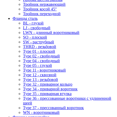
Тройник нержавеющий
Тройник косой 45°
Тройник переходной
Фланцы сталь
BL - глухой
LJ - свободный
LWN - длинный воротниковый
SO - плоский
SW - раструбный
THRD - резьбовой
Type 01 - плоский
Type 02 - свободный
Type 04 - свободный
Type 05 - глухой
Type 11 - воротниковый
Type 12 - сквозной
Type 13 - резьбовой
Type 32 - приварное кольцо
Type 34 - приварной воротник
Type 35 - приварная втулка
Type 36 - прессованные воротники с удлиненной
шеей
Type 37 - прессованный воротник
WN - воротниковый