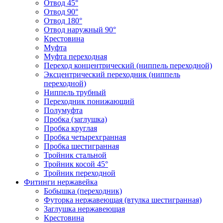
Отвод 45°
Отвод 90°
Отвод 180°
Отвод наружный 90°
Крестовина
Муфта
Муфта переходная
Переход концентрический (ниппель переходной)
Эксцентрический переходник (ниппель
переходной)
Ниппель трубный
Переходник понижающий
Полумуфта
Пробка (заглушка)
Пробка круглая
Пробка четырехгранная
Пробка шестигранная
Тройник стальной
Тройник косой 45°
Тройник переходной
Фитинги нержавейка
Бобышка (переходник)
Футорка нержавеющая (втулка шестигранная)
Заглушка нержавеющая
Крестовина