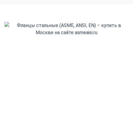
+7(495) 481-22-38
+7(800) 555-32-13
Заказать обратный звонок
606104, г. Павлово, ул. Шутова, д. 20
info@asmeaisi.ru
Режим работы:
пн - пт 08:00 - 18:00,
обед с 12:00 - 13:00