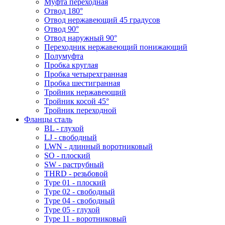
Муфта переходная
Отвод 180°
Отвод нержавеющий 45 градусов
Отвод 90°
Отвод наружный 90°
Переходник нержавеющий понижающий
Полумуфта
Пробка круглая
Пробка четырехгранная
Пробка шестигранная
Тройник нержавеющий
Тройник косой 45°
Тройник переходной
Фланцы сталь
BL - глухой
LJ - свободный
LWN - длинный воротниковый
SO - плоский
SW - раструбный
THRD - резьбовой
Type 01 - плоский
Type 02 - свободный
Type 04 - свободный
Type 05 - глухой
Type 11 - воротниковый