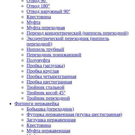
Отвод 90°
Отвод 180°
Отвод наружный 90°
Крестовина
Муфта
Муфта переходная
Переход концентрический (ниппель переходной)
Эксцентрический переходник (ниппель
переходной)
Ниппель трубный
Переходник понижающий
Полумуфта
Пробка (заглушка)
Пробка круглая
Пробка четырехгранная
Пробка шестигранная
Тройник стальной
Тройник косой 45°
Тройник переходной
Фитинги нержавейка
Бобышка (переходник)
Футорка нержавеющая (втулка шестигранная)
Заглушка нержавеющая
Крестовина
Муфта нержавеющая