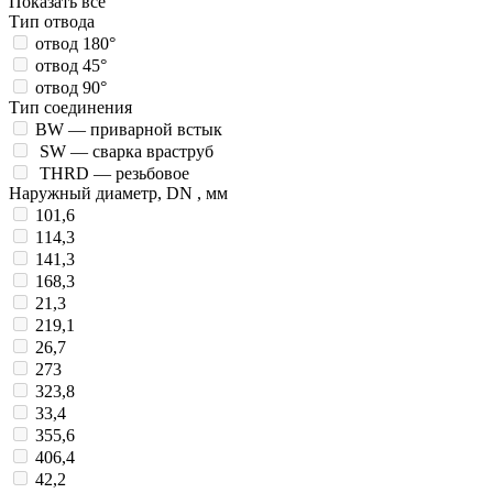
Показать все
Тип отвода
отвод 180°
отвод 45°
отвод 90°
Тип соединения
BW — приварной встык
SW — сварка враструб
THRD — резьбовое
Наружный диаметр, DN , мм
101,6
114,3
141,3
168,3
21,3
219,1
26,7
273
323,8
33,4
355,6
406,4
42,2