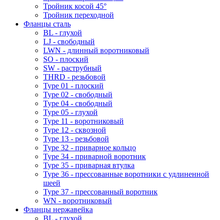
Тройник косой 45°
Тройник переходной
Фланцы сталь
BL - глухой
LJ - свободный
LWN - длинный воротниковый
SO - плоский
SW - раструбный
THRD - резьбовой
Type 01 - плоский
Type 02 - свободный
Type 04 - свободный
Type 05 - глухой
Type 11 - воротниковый
Type 12 - сквозной
Type 13 - резьбовой
Type 32 - приварное кольцо
Type 34 - приварной воротник
Type 35 - приварная втулка
Type 36 - прессованные воротники с удлиненной
шеей
Type 37 - прессованный воротник
WN - воротниковый
Фланцы нержавейка
BL - глухой