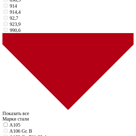
914
914,4
92,7
923,9
990,6
Показать все
Марки стали
A105
A106 Gr. B