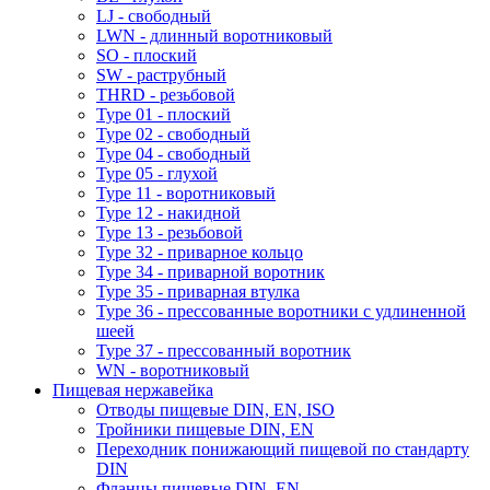
LJ - свободный
LWN - длинный воротниковый
SO - плоский
SW - раструбный
THRD - резьбовой
Type 01 - плоский
Type 02 - свободный
Type 04 - свободный
Type 05 - глухой
Type 11 - воротниковый
Type 12 - накидной
Type 13 - резьбовой
Type 32 - приварное кольцо
Type 34 - приварной воротник
Type 35 - приварная втулка
Type 36 - прессованные воротники с удлиненной
шеей
Type 37 - прессованный воротник
WN - воротниковый
Пищевая нержавейка
Отводы пищевые DIN, EN, ISO
Тройники пищевые DIN, EN
Переходник понижающий пищевой по стандарту
DIN
Фланцы пищевые DIN, EN