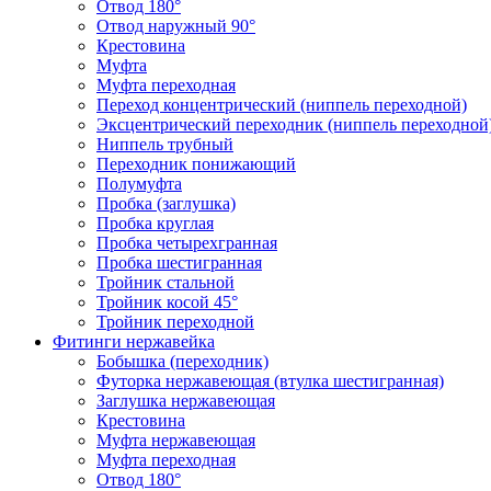
Отвод 180°
Отвод наружный 90°
Крестовина
Муфта
Муфта переходная
Переход концентрический (ниппель переходной)
Эксцентрический переходник (ниппель переходной
Ниппель трубный
Переходник понижающий
Полумуфта
Пробка (заглушка)
Пробка круглая
Пробка четырехгранная
Пробка шестигранная
Тройник стальной
Тройник косой 45°
Тройник переходной
Фитинги нержавейка
Бобышка (переходник)
Футорка нержавеющая (втулка шестигранная)
Заглушка нержавеющая
Крестовина
Муфта нержавеющая
Муфта переходная
Отвод 180°