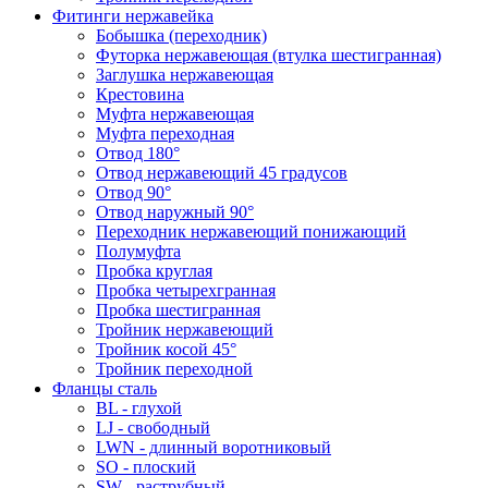
Фитинги нержавейка
Бобышка (переходник)
Футорка нержавеющая (втулка шестигранная)
Заглушка нержавеющая
Крестовина
Муфта нержавеющая
Муфта переходная
Отвод 180°
Отвод нержавеющий 45 градусов
Отвод 90°
Отвод наружный 90°
Переходник нержавеющий понижающий
Полумуфта
Пробка круглая
Пробка четырехгранная
Пробка шестигранная
Тройник нержавеющий
Тройник косой 45°
Тройник переходной
Фланцы сталь
BL - глухой
LJ - свободный
LWN - длинный воротниковый
SO - плоский
SW - раструбный