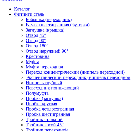
Каталог
Фитинги сталь
Бобышка (переходник)
Втулка шестигранная (футорка)
Заглушка (крышка)
Отвод 45°
Отвод 90°
Отвод 180°
Отвод наружный 90°
Крестовина
Муфта
Муфта переходная
Переход концентрический (ниппель переходной)
Эксцентрический переходник (ниппель переходной
Ниппель трубный
Переходник понижающий
Полумуфта
Пробка (заглушка)
Пробка круглая
Пробка четырехгранная
Пробка шестигранная
Тройник стальной
Тройник косой 45°
Тройник переходной