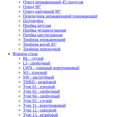
Отвод нержавеющий 45 градусов
Отвод 90°
Отвод наружный 90°
Переходник нержавеющий понижающий
Полумуфта
Пробка круглая
Пробка четырехгранная
Пробка шестигранная
Тройник нержавеющий
Тройник косой 45°
Тройник переходной
Фланцы сталь
BL - глухой
LJ - свободный
LWN - длинный воротниковый
SO - плоский
SW - раструбный
THRD - резьбовой
Type 01 - плоский
Type 02 - свободный
Type 04 - свободный
Type 05 - глухой
Type 11 - воротниковый
Type 12 - сквозной
Type 13 - резьбовой