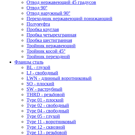
Отвод нержавеющий 45 градусов
Отвод 90°
Отвод наружный 90°
Переходник нержавеющий понижающий
Полумуфта
Пробка круглая
Пробка четырехгранная
Пробка шестигранная
Тройник нержавеющий
Тройник косой 45°
Тройник переходной
Фланцы сталь
BL - глухой
LJ - свободный
LWN - длинный воротниковый
SO - плоский
SW - раструбный
THRD - резьбовой
Type 01 - плоский
Type 02 - свободный
Type 04 - свободный
Type 05 - глухой
Type 11 - воротниковый
Type 12 - сквозной
Type 13 - резьбовой