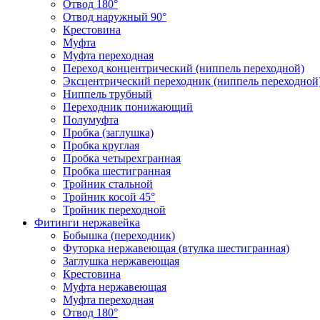
Отвод 180°
Отвод наружный 90°
Крестовина
Муфта
Муфта переходная
Переход концентрический (ниппель переходной)
Эксцентрический переходник (ниппель переходной
Ниппель трубный
Переходник понижающий
Полумуфта
Пробка (заглушка)
Пробка круглая
Пробка четырехгранная
Пробка шестигранная
Тройник стальной
Тройник косой 45°
Тройник переходной
Фитинги нержавейка
Бобышка (переходник)
Футорка нержавеющая (втулка шестигранная)
Заглушка нержавеющая
Крестовина
Муфта нержавеющая
Муфта переходная
Отвод 180°