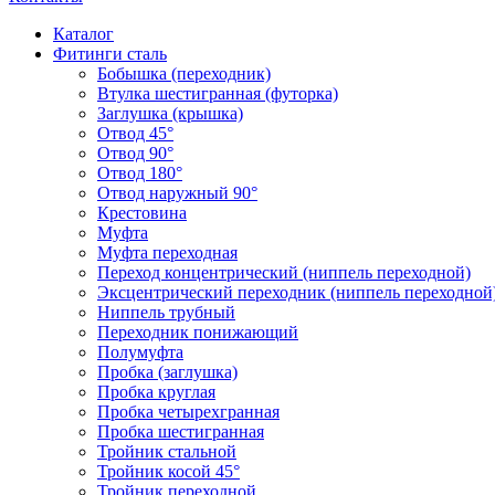
Каталог
Фитинги сталь
Бобышка (переходник)
Втулка шестигранная (футорка)
Заглушка (крышка)
Отвод 45°
Отвод 90°
Отвод 180°
Отвод наружный 90°
Крестовина
Муфта
Муфта переходная
Переход концентрический (ниппель переходной)
Эксцентрический переходник (ниппель переходной
Ниппель трубный
Переходник понижающий
Полумуфта
Пробка (заглушка)
Пробка круглая
Пробка четырехгранная
Пробка шестигранная
Тройник стальной
Тройник косой 45°
Тройник переходной