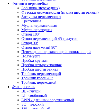
Фитинги нержавейка
Бобышка (переходник)
Футорка нержавеющая (втулка шестигранная)
Заглушка нержавеющая
Крестовина
Муфта нержавеющая
Муфта переходная
Отвод 180°
Отвод нержавеющий 45 градусов
Отвод 90°
Отвод наружный 90°
Переходник нержавеющий понижающий
Полумуфта
Пробка круглая
Пробка четырехгранная
Пробка шестигранная
Тройник нержавеющий
Тройник косой 45°
Тройник переходной
Фланцы сталь
BL - глухой
LJ - свободный
LWN - длинный воротниковый
SO - плоский
SW - раструбный