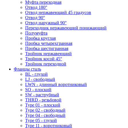
Муфта переходная
Отвод 180°
Отвод нержавеющий 45 градусов
Отвод 90°
Отвод наружный 90°
Переходник нержавеющий понижающий
Полумуфта
Пробка круглая
Пробка четырехгранная
Пробка шестигранная
Тройник нержавеющий
Тройник косой 45°
Тройник переходной
Фланцы сталь
BL - глухой
LJ - свободный
LWN - длинный воротниковый
SO - плоский
SW - раструбный
THRD - резьбовой
Type 01 - плоский
Type 02 - свободный
Type 04 - свободный
Type 05 - глухой
Type 11 - воротниковый