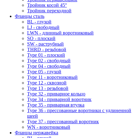
Тройник косой 45°
Тройник переходной
Фланцы сталь
BL - глухой
LJ - свободный
LWN - длинный воротниковый
SO - плоский
SW - раструбный
THRD - резьбовой
Type 01 - плоский
Type 02 - свободный
Type 04 - свободный
Type 05 - глухой
Type 11 - воротниковый
Type 12 - сквозной
Type 13 - резьбовой
Type 32 - приварное кольцо
Type 34 - приварной воротник
Type 35 - приварная втулка
Type 36 - прессованные воротники с удлиненной
шеей
Type 37 - прессованный воротник
WN - воротниковый
Фланцы нержавейка