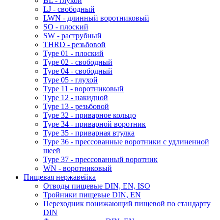
BL - глухой
LJ - свободный
LWN - длинный воротниковый
SO - плоский
SW - раструбный
THRD - резьбовой
Type 01 - плоский
Type 02 - свободный
Type 04 - свободный
Type 05 - глухой
Type 11 - воротниковый
Type 12 - накидной
Type 13 - резьбовой
Type 32 - приварное кольцо
Type 34 - приварной воротник
Type 35 - приварная втулка
Type 36 - прессованные воротники с удлиненной
шеей
Type 37 - прессованный воротник
WN - воротниковый
Пищевая нержавейка
Отводы пищевые DIN, EN, ISO
Тройники пищевые DIN, EN
Переходник понижающий пищевой по стандарту
DIN