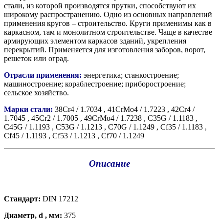
стали, из которой производятся прутки, способствуют их
широкому распространению. Одно из основных направлений
применения кругов – строительство. Круги применимы как в
каркасном, там и монолитном строительстве. Чаще в качестве
армирующих элементом каркасов зданий, укрепления
перекрытий. Применяется для изготовления заборов, ворот,
решеток или оград.
Отрасли применения:
энергетика; станкостроение;
машиностроение; кораблестроение; приборостроение;
сельское хозяйство.
Марки стали:
38Cr4 / 1.7034 , 41CrMo4 / 1.7223 , 42Cr4 /
1.7045 , 45Cr2 / 1.7005 , 49CrMo4 / 1.7238 , C35G / 1.1183 ,
C45G / 1.1193 , C53G / 1.1213 , C70G / 1.1249 , Cf35 / 1.1183 ,
Cf45 / 1.1193 , Cf53 / 1.1213 , Cf70 / 1.1249
Описание
Стандарт:
DIN 17212
Диаметр, d , мм:
375