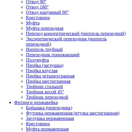
Отвод 90°
Отвод 180°
Отвод наружный 90°
Крестовина
Муфта
Муфта переходная
Переход концентрический (ниппель переходной)
Эксцентрический переходник (ниппель
переходной)
Ниппель трубный
Переходник понижающий
Полумуфта
Пробка (заглушка)
Пробка круглая
Пробка четырехгранная
Пробка шестигранная
Тройник стальной
Тройник косой 45°
Тройник переходной
Фитинги нержавейка
Бобышка (переходник)
Футорка нержавеющая (втулка шестигранная)
Заглушка нержавеющая
Крестовина
Муфта нержавеющая