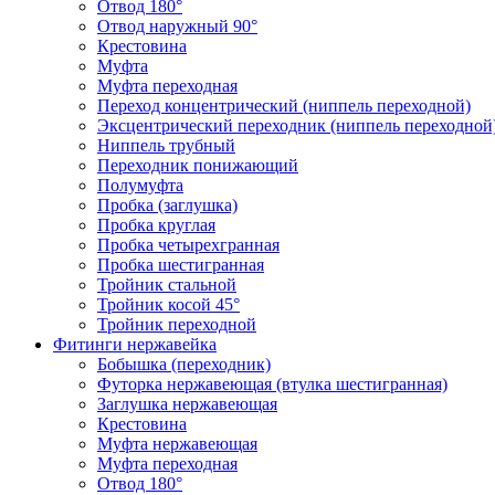
Отвод 180°
Отвод наружный 90°
Крестовина
Муфта
Муфта переходная
Переход концентрический (ниппель переходной)
Эксцентрический переходник (ниппель переходной
Ниппель трубный
Переходник понижающий
Полумуфта
Пробка (заглушка)
Пробка круглая
Пробка четырехгранная
Пробка шестигранная
Тройник стальной
Тройник косой 45°
Тройник переходной
Фитинги нержавейка
Бобышка (переходник)
Футорка нержавеющая (втулка шестигранная)
Заглушка нержавеющая
Крестовина
Муфта нержавеющая
Муфта переходная
Отвод 180°