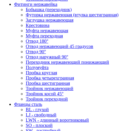
Фитинги нержавейка
Бобышка (переходник)
Футорка нержавеющая (втулка шестигранная)
Заглушка нержавеющая
Крестовина
Муфта нержавеющая
Муфта переходная
Отвод 180°
Отвод нержавеющий 45 градусов
Отвод 90°
Отвод наружный 90°
Переходник нержавеющий понижающий
Полумуфта
Пробка круглая
Пробка четырехгранная
Пробка шестигранная
Тройник нержавеющий
Тройник косой 45°
Тройник переходной
Фланцы сталь
BL - глухой
LJ - свободный
LWN - длинный воротниковый
SO - плоский
SW - раструбный