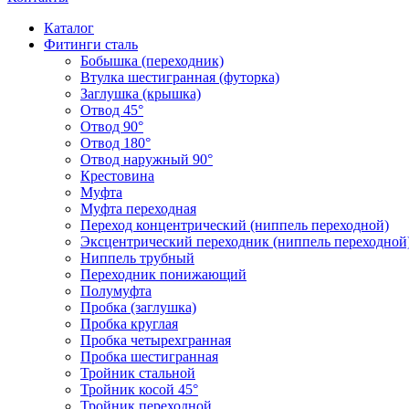
Каталог
Фитинги сталь
Бобышка (переходник)
Втулка шестигранная (футорка)
Заглушка (крышка)
Отвод 45°
Отвод 90°
Отвод 180°
Отвод наружный 90°
Крестовина
Муфта
Муфта переходная
Переход концентрический (ниппель переходной)
Эксцентрический переходник (ниппель переходной
Ниппель трубный
Переходник понижающий
Полумуфта
Пробка (заглушка)
Пробка круглая
Пробка четырехгранная
Пробка шестигранная
Тройник стальной
Тройник косой 45°
Тройник переходной