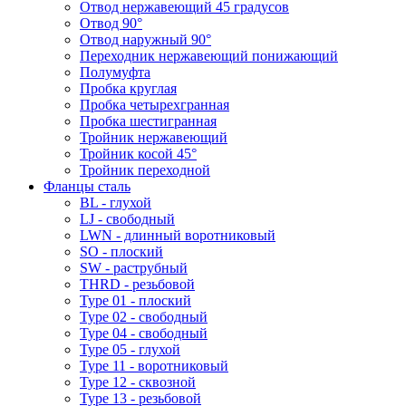
Отвод нержавеющий 45 градусов
Отвод 90°
Отвод наружный 90°
Переходник нержавеющий понижающий
Полумуфта
Пробка круглая
Пробка четырехгранная
Пробка шестигранная
Тройник нержавеющий
Тройник косой 45°
Тройник переходной
Фланцы сталь
BL - глухой
LJ - свободный
LWN - длинный воротниковый
SO - плоский
SW - раструбный
THRD - резьбовой
Type 01 - плоский
Type 02 - свободный
Type 04 - свободный
Type 05 - глухой
Type 11 - воротниковый
Type 12 - сквозной
Type 13 - резьбовой