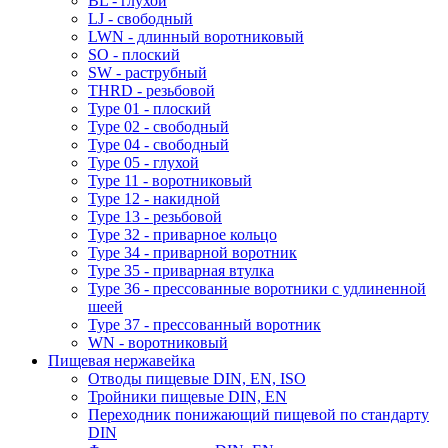
BL - глухой
LJ - свободный
LWN - длинный воротниковый
SO - плоский
SW - раструбный
THRD - резьбовой
Type 01 - плоский
Type 02 - свободный
Type 04 - свободный
Type 05 - глухой
Type 11 - воротниковый
Type 12 - накидной
Type 13 - резьбовой
Type 32 - приварное кольцо
Type 34 - приварной воротник
Type 35 - приварная втулка
Type 36 - прессованные воротники с удлиненной
шеей
Type 37 - прессованный воротник
WN - воротниковый
Пищевая нержавейка
Отводы пищевые DIN, EN, ISO
Тройники пищевые DIN, EN
Переходник понижающий пищевой по стандарту
DIN