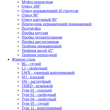
Муфта переходная
Отвод 180°
Отвод нержавеющий 45 градусов
Отвод 90°
Отвод наружный 90°
Переходник нержавеющий понижающий
Полумуфта
Пробка круглая
Пробка четырехгранная
Пробка шестигранная
Тройник нержавеющий
Тройник косой 45°
Тройник переходной
Фланцы сталь
BL - глухой
LJ - свободный
LWN - длинный воротниковый
SO - плоский
SW - раструбный
THRD - резьбовой
Type 01 - плоский
Type 02 - свободный
Type 04 - свободный
Type 05 - глухой
Type 11 - воротниковый