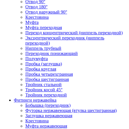
Отвод 90°
Отвод 180°
Отвод наружный 90°
Крестовина
Муфта
Муфта переходная
Переход концентрический (ниппель переходной)
Эксцентрический переходник (ниппель
переходной)
Ниппель трубный
Переходник понижающий
Полумуфта
Пробка (заглушка)
Пробка круглая
Пробка четырехгранная
Пробка шестигранная
Тройник стальной
Тройник косой 45°
Тройник переходной
Фитинги нержавейка
Бобышка (переходник)
Футорка нержавеющая (втулка шестигранная)
Заглушка нержавеющая
Крестовина
Муфта нержавеющая