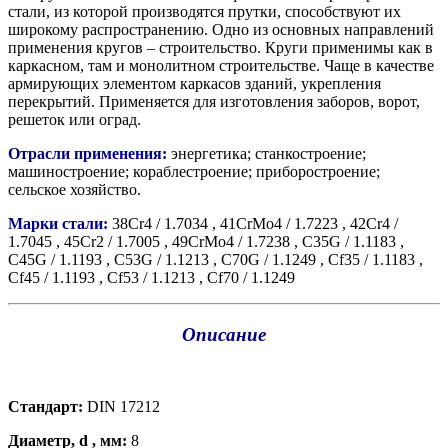
стали, из которой производятся прутки, способствуют их
широкому распространению. Одно из основных направлений
применения кругов – строительство. Круги применимы как в
каркасном, там и монолитном строительстве. Чаще в качестве
армирующих элементом каркасов зданий, укрепления
перекрытий. Применяется для изготовления заборов, ворот,
решеток или оград.
Отрасли применения:
энергетика; станкостроение;
машиностроение; кораблестроение; приборостроение;
сельское хозяйство.
Марки стали:
38Cr4 / 1.7034 , 41CrMo4 / 1.7223 , 42Cr4 /
1.7045 , 45Cr2 / 1.7005 , 49CrMo4 / 1.7238 , C35G / 1.1183 ,
C45G / 1.1193 , C53G / 1.1213 , C70G / 1.1249 , Cf35 / 1.1183 ,
Cf45 / 1.1193 , Cf53 / 1.1213 , Cf70 / 1.1249
Описание
Стандарт:
DIN 17212
Диаметр, d , мм:
8