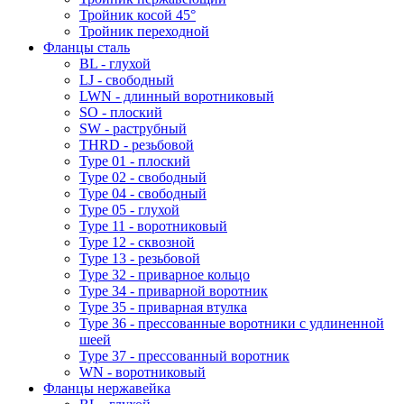
Тройник косой 45°
Тройник переходной
Фланцы сталь
BL - глухой
LJ - свободный
LWN - длинный воротниковый
SO - плоский
SW - раструбный
THRD - резьбовой
Type 01 - плоский
Type 02 - свободный
Type 04 - свободный
Type 05 - глухой
Type 11 - воротниковый
Type 12 - сквозной
Type 13 - резьбовой
Type 32 - приварное кольцо
Type 34 - приварной воротник
Type 35 - приварная втулка
Type 36 - прессованные воротники с удлиненной
шеей
Type 37 - прессованный воротник
WN - воротниковый
Фланцы нержавейка