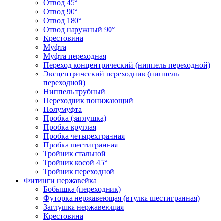
Отвод 45°
Отвод 90°
Отвод 180°
Отвод наружный 90°
Крестовина
Муфта
Муфта переходная
Переход концентрический (ниппель переходной)
Эксцентрический переходник (ниппель
переходной)
Ниппель трубный
Переходник понижающий
Полумуфта
Пробка (заглушка)
Пробка круглая
Пробка четырехгранная
Пробка шестигранная
Тройник стальной
Тройник косой 45°
Тройник переходной
Фитинги нержавейка
Бобышка (переходник)
Футорка нержавеющая (втулка шестигранная)
Заглушка нержавеющая
Крестовина