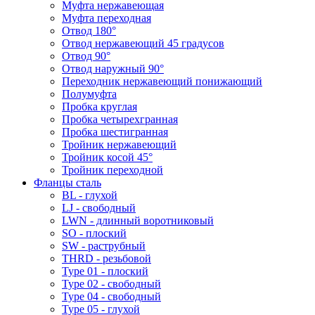
Муфта нержавеющая
Муфта переходная
Отвод 180°
Отвод нержавеющий 45 градусов
Отвод 90°
Отвод наружный 90°
Переходник нержавеющий понижающий
Полумуфта
Пробка круглая
Пробка четырехгранная
Пробка шестигранная
Тройник нержавеющий
Тройник косой 45°
Тройник переходной
Фланцы сталь
BL - глухой
LJ - свободный
LWN - длинный воротниковый
SO - плоский
SW - раструбный
THRD - резьбовой
Type 01 - плоский
Type 02 - свободный
Type 04 - свободный
Type 05 - глухой