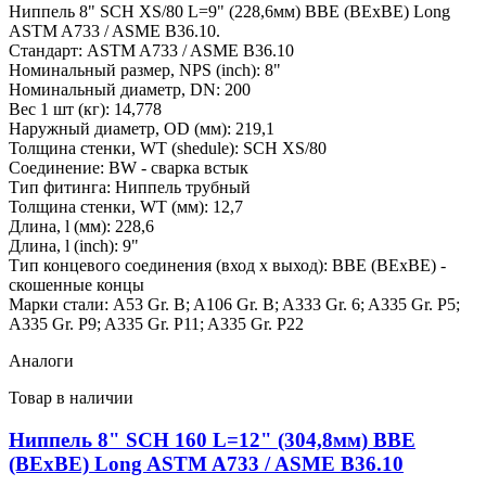
Ниппель 8" SCH XS/80 L=9" (228,6мм) BBE (BEхBE) Long
ASTM A733 / ASME B36.10.
Стандарт: ASTM A733 / ASME B36.10
Номинальный размер, NPS (inch): 8"
Номинальный диаметр, DN: 200
Вес 1 шт (кг): 14,778
Наружный диаметр, OD (мм): 219,1
Толщина стенки, WT (shedule): SCH XS/80
Соединение: BW - сварка встык
Тип фитинга: Ниппель трубный
Толщина стенки, WT (мм): 12,7
Длина, l (мм): 228,6
Длина, l (inch): 9"
Тип концевого соединения (вход x выход): BBE (BEхBE) -
скошенные концы
Марки стали: A53 Gr. B; A106 Gr. B; A333 Gr. 6; A335 Gr. P5;
A335 Gr. P9; A335 Gr. P11; A335 Gr. P22
Аналоги
Товар в наличии
Ниппель 8" SCH 160 L=12" (304,8мм) BBE
(BEхBE) Long ASTM A733 / ASME B36.10