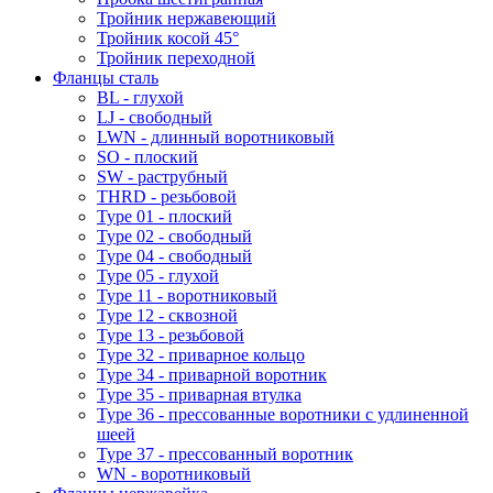
Тройник нержавеющий
Тройник косой 45°
Тройник переходной
Фланцы сталь
BL - глухой
LJ - свободный
LWN - длинный воротниковый
SO - плоский
SW - раструбный
THRD - резьбовой
Type 01 - плоский
Type 02 - свободный
Type 04 - свободный
Type 05 - глухой
Type 11 - воротниковый
Type 12 - сквозной
Type 13 - резьбовой
Type 32 - приварное кольцо
Type 34 - приварной воротник
Type 35 - приварная втулка
Type 36 - прессованные воротники с удлиненной
шеей
Type 37 - прессованный воротник
WN - воротниковый