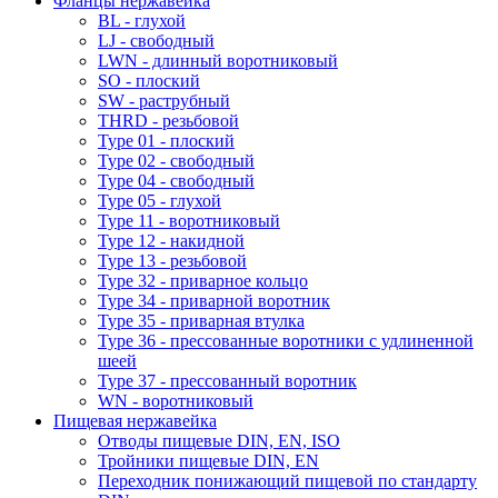
Фланцы нержавейка
BL - глухой
LJ - свободный
LWN - длинный воротниковый
SO - плоский
SW - раструбный
THRD - резьбовой
Type 01 - плоский
Type 02 - свободный
Type 04 - свободный
Type 05 - глухой
Type 11 - воротниковый
Type 12 - накидной
Type 13 - резьбовой
Type 32 - приварное кольцо
Type 34 - приварной воротник
Type 35 - приварная втулка
Type 36 - прессованные воротники с удлиненной
шеей
Type 37 - прессованный воротник
WN - воротниковый
Пищевая нержавейка
Отводы пищевые DIN, EN, ISO
Тройники пищевые DIN, EN
Переходник понижающий пищевой по стандарту