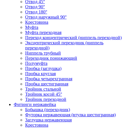
Отвод 45°
Отвод 90°
Отвод 180°
Отвод наружный 90°
Крестовина
Муфта
Муфта переходная
Переход концентрический (ниппель переходной)
Эксцентрический переходник (ниппель
переходной)
Ниппель трубный
Переходник понижающий
Полумуфта
Пробка (заглушка)
Пробка круглая
Пробка четырехгранная
Пробка шестигранная
Тройник стальной
Тройник косой 45°
Тройник переходной
Фитинги нержавейка
Бобышка (переходник)
Футорка нержавеющая (втулка шестигранная)
Заглушка нержавеющая
Крестовина