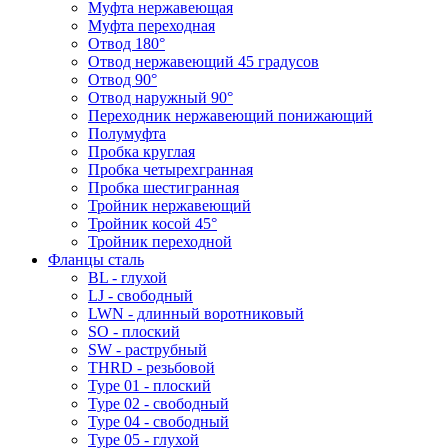
Муфта нержавеющая
Муфта переходная
Отвод 180°
Отвод нержавеющий 45 градусов
Отвод 90°
Отвод наружный 90°
Переходник нержавеющий понижающий
Полумуфта
Пробка круглая
Пробка четырехгранная
Пробка шестигранная
Тройник нержавеющий
Тройник косой 45°
Тройник переходной
Фланцы сталь
BL - глухой
LJ - свободный
LWN - длинный воротниковый
SO - плоский
SW - раструбный
THRD - резьбовой
Type 01 - плоский
Type 02 - свободный
Type 04 - свободный
Type 05 - глухой