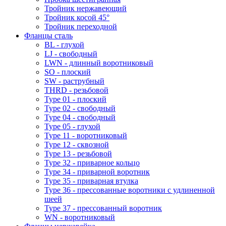
Тройник нержавеющий
Тройник косой 45°
Тройник переходной
Фланцы сталь
BL - глухой
LJ - свободный
LWN - длинный воротниковый
SO - плоский
SW - раструбный
THRD - резьбовой
Type 01 - плоский
Type 02 - свободный
Type 04 - свободный
Type 05 - глухой
Type 11 - воротниковый
Type 12 - сквозной
Type 13 - резьбовой
Type 32 - приварное кольцо
Type 34 - приварной воротник
Type 35 - приварная втулка
Type 36 - прессованные воротники с удлиненной
шеей
Type 37 - прессованный воротник
WN - воротниковый