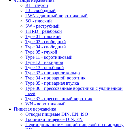
Фланцы нержавейка
BL - глухой
LJ - свободный
LWN - длинный воротниковый
SO - плоский
SW - раструбный
THRD - резьбовой
Type 01 - плоский
Type 02 - свободный
Type 04 - свободный
Type 05 - глухой
Type 11 - воротниковый
Type 12 - накидной
Type 13 - резьбовой
Type 32 - приварное кольцо
Type 34 - приварной воротник
Type 35 - приварная втулка
Type 36 - прессованные воротники с удлиненной
шеей
Type 37 - прессованный воротник
WN - воротниковый
Пищевая нержавейка
Отводы пищевые DIN, EN, ISO
Тройники пищевые DIN, EN
Переходник понижающий пищевой по стандарту