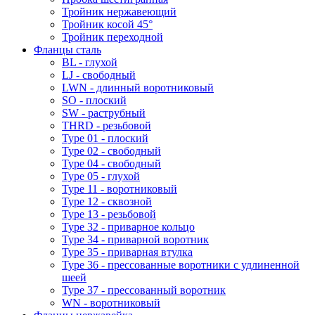
Тройник нержавеющий
Тройник косой 45°
Тройник переходной
Фланцы сталь
BL - глухой
LJ - свободный
LWN - длинный воротниковый
SO - плоский
SW - раструбный
THRD - резьбовой
Type 01 - плоский
Type 02 - свободный
Type 04 - свободный
Type 05 - глухой
Type 11 - воротниковый
Type 12 - сквозной
Type 13 - резьбовой
Type 32 - приварное кольцо
Type 34 - приварной воротник
Type 35 - приварная втулка
Type 36 - прессованные воротники с удлиненной
шеей
Type 37 - прессованный воротник
WN - воротниковый