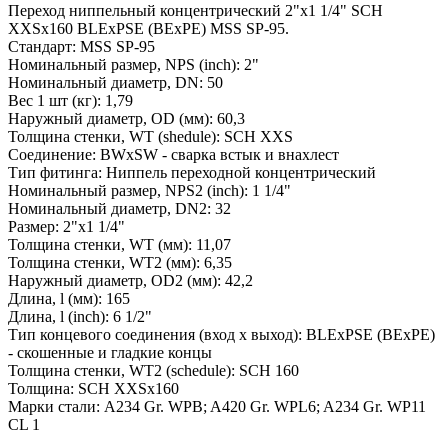
Переход ниппельный концентрический 2"х1 1/4" SCH
XXSх160 BLEхPSE (BEхPE) MSS SP-95.
Стандарт: MSS SP-95
Номинальный размер, NPS (inch): 2"
Номинальный диаметр, DN: 50
Вес 1 шт (кг): 1,79
Наружный диаметр, OD (мм): 60,3
Толщина стенки, WT (shedule): SCH XXS
Соединение: BWхSW - сварка встык и внахлест
Тип фитинга: Ниппель переходной концентрический
Номинальный размер, NPS2 (inch): 1 1/4"
Номинальный диаметр, DN2: 32
Размер: 2"х1 1/4"
Толщина стенки, WT (мм): 11,07
Толщина стенки, WT2 (мм): 6,35
Наружный диаметр, OD2 (мм): 42,2
Длина, l (мм): 165
Длина, l (inch): 6 1/2"
Тип концевого соединения (вход x выход): BLEхPSE (BEхPE)
- скошенные и гладкие концы
Толщина стенки, WT2 (schedule): SCH 160
Толщина: SCH XXSх160
Марки стали: A234 Gr. WPB; A420 Gr. WPL6; A234 Gr. WP11
CL 1