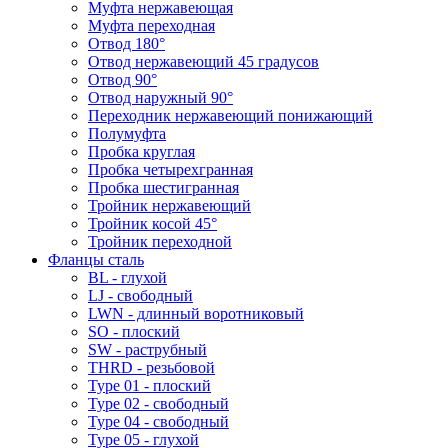
Муфта нержавеющая
Муфта переходная
Отвод 180°
Отвод нержавеющий 45 градусов
Отвод 90°
Отвод наружный 90°
Переходник нержавеющий понижающий
Полумуфта
Пробка круглая
Пробка четырехгранная
Пробка шестигранная
Тройник нержавеющий
Тройник косой 45°
Тройник переходной
Фланцы сталь
BL - глухой
LJ - свободный
LWN - длинный воротниковый
SO - плоский
SW - раструбный
THRD - резьбовой
Type 01 - плоский
Type 02 - свободный
Type 04 - свободный
Type 05 - глухой