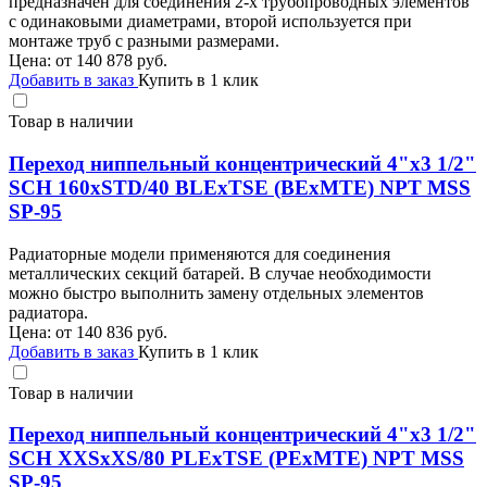
предназначен для соединения 2-х трубопроводных элементов
с одинаковыми диаметрами, второй используется при
монтаже труб с разными размерами.
Цена: от
140 878
руб.
Добавить в заказ
Купить в 1 клик
Товар в наличии
Переход ниппельный концентрический 4"х3 1/2"
SCH 160хSTD/40 BLEхTSE (BEхMTE) NPT MSS
SP-95
Радиаторные модели применяются для соединения
металлических секций батарей. В случае необходимости
можно быстро выполнить замену отдельных элементов
радиатора.
Цена: от
140 836
руб.
Добавить в заказ
Купить в 1 клик
Товар в наличии
Переход ниппельный концентрический 4"х3 1/2"
SCH XXSхXS/80 PLEхTSE (PEхMTE) NPT MSS
SP-95