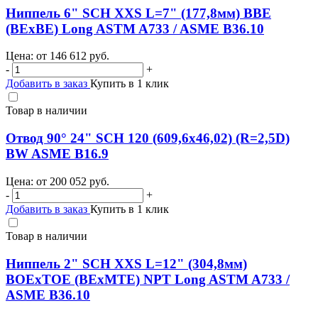
Ниппель 6" SCH XXS L=7" (177,8мм) BBE
(BEхBE) Long ASTM A733 / ASME B36.10
Цена: от
146 612
руб.
-
+
Добавить в заказ
Купить в 1 клик
Товар в наличии
Отвод 90° 24" SCH 120 (609,6х46,02) (R=2,5D)
BW ASME B16.9
Цена: от
200 052
руб.
-
+
Добавить в заказ
Купить в 1 клик
Товар в наличии
Ниппель 2" SCH XXS L=12" (304,8мм)
BOEхTOE (BEхMTE) NPT Long ASTM A733 /
ASME B36.10