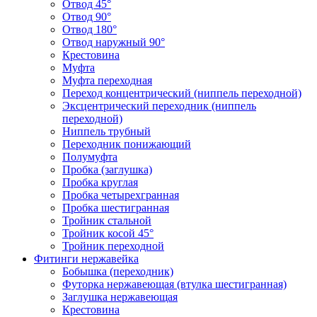
Отвод 45°
Отвод 90°
Отвод 180°
Отвод наружный 90°
Крестовина
Муфта
Муфта переходная
Переход концентрический (ниппель переходной)
Эксцентрический переходник (ниппель
переходной)
Ниппель трубный
Переходник понижающий
Полумуфта
Пробка (заглушка)
Пробка круглая
Пробка четырехгранная
Пробка шестигранная
Тройник стальной
Тройник косой 45°
Тройник переходной
Фитинги нержавейка
Бобышка (переходник)
Футорка нержавеющая (втулка шестигранная)
Заглушка нержавеющая
Крестовина