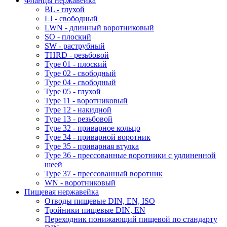
Фланцы нержавейка
BL - глухой
LJ - свободный
LWN - длинный воротниковый
SO - плоский
SW - раструбный
THRD - резьбовой
Type 01 - плоский
Type 02 - свободный
Type 04 - свободный
Type 05 - глухой
Type 11 - воротниковый
Type 12 - накидной
Type 13 - резьбовой
Type 32 - приварное кольцо
Type 34 - приварной воротник
Type 35 - приварная втулка
Type 36 - прессованные воротники с удлиненной
шеей
Type 37 - прессованный воротник
WN - воротниковый
Пищевая нержавейка
Отводы пищевые DIN, EN, ISO
Тройники пищевые DIN, EN
Переходник понижающий пищевой по стандарту