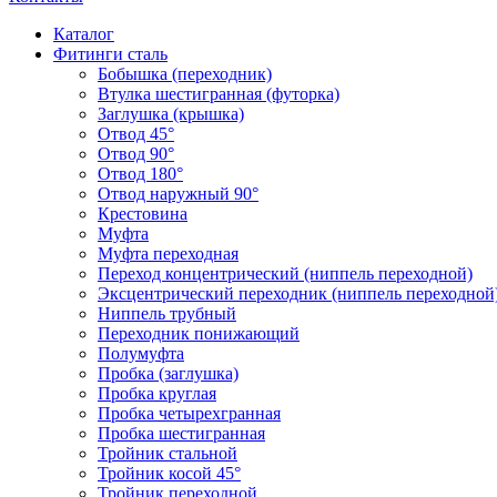
Каталог
Фитинги сталь
Бобышка (переходник)
Втулка шестигранная (футорка)
Заглушка (крышка)
Отвод 45°
Отвод 90°
Отвод 180°
Отвод наружный 90°
Крестовина
Муфта
Муфта переходная
Переход концентрический (ниппель переходной)
Эксцентрический переходник (ниппель переходной
Ниппель трубный
Переходник понижающий
Полумуфта
Пробка (заглушка)
Пробка круглая
Пробка четырехгранная
Пробка шестигранная
Тройник стальной
Тройник косой 45°
Тройник переходной