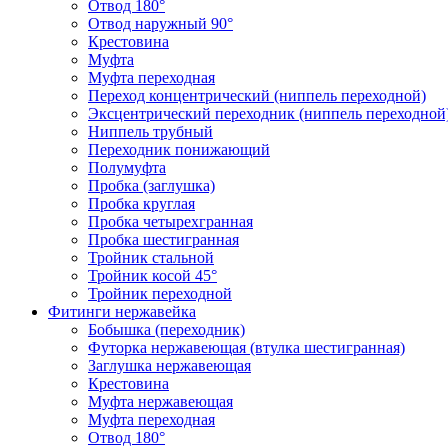
Отвод 180°
Отвод наружный 90°
Крестовина
Муфта
Муфта переходная
Переход концентрический (ниппель переходной)
Эксцентрический переходник (ниппель переходной
Ниппель трубный
Переходник понижающий
Полумуфта
Пробка (заглушка)
Пробка круглая
Пробка четырехгранная
Пробка шестигранная
Тройник стальной
Тройник косой 45°
Тройник переходной
Фитинги нержавейка
Бобышка (переходник)
Футорка нержавеющая (втулка шестигранная)
Заглушка нержавеющая
Крестовина
Муфта нержавеющая
Муфта переходная
Отвод 180°