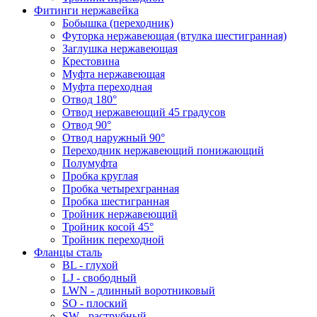
Фитинги нержавейка
Бобышка (переходник)
Футорка нержавеющая (втулка шестигранная)
Заглушка нержавеющая
Крестовина
Муфта нержавеющая
Муфта переходная
Отвод 180°
Отвод нержавеющий 45 градусов
Отвод 90°
Отвод наружный 90°
Переходник нержавеющий понижающий
Полумуфта
Пробка круглая
Пробка четырехгранная
Пробка шестигранная
Тройник нержавеющий
Тройник косой 45°
Тройник переходной
Фланцы сталь
BL - глухой
LJ - свободный
LWN - длинный воротниковый
SO - плоский
SW - раструбный