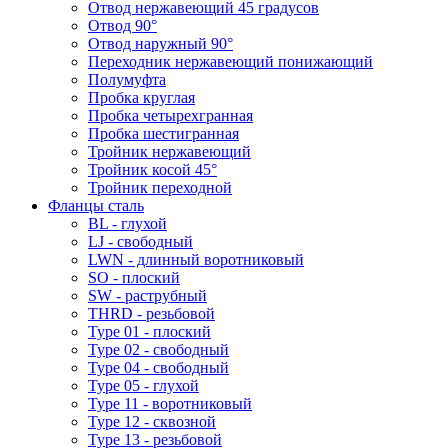
Отвод нержавеющий 45 градусов
Отвод 90°
Отвод наружный 90°
Переходник нержавеющий понижающий
Полумуфта
Пробка круглая
Пробка четырехгранная
Пробка шестигранная
Тройник нержавеющий
Тройник косой 45°
Тройник переходной
Фланцы сталь
BL - глухой
LJ - свободный
LWN - длинный воротниковый
SO - плоский
SW - раструбный
THRD - резьбовой
Type 01 - плоский
Type 02 - свободный
Type 04 - свободный
Type 05 - глухой
Type 11 - воротниковый
Type 12 - сквозной
Type 13 - резьбовой