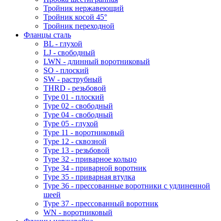
Тройник нержавеющий
Тройник косой 45°
Тройник переходной
Фланцы сталь
BL - глухой
LJ - свободный
LWN - длинный воротниковый
SO - плоский
SW - раструбный
THRD - резьбовой
Type 01 - плоский
Type 02 - свободный
Type 04 - свободный
Type 05 - глухой
Type 11 - воротниковый
Type 12 - сквозной
Type 13 - резьбовой
Type 32 - приварное кольцо
Type 34 - приварной воротник
Type 35 - приварная втулка
Type 36 - прессованные воротники с удлиненной
шеей
Type 37 - прессованный воротник
WN - воротниковый