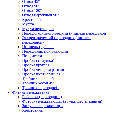
Отвод 45°
Отвод 90°
Отвод 180°
Отвод наружный 90°
Крестовина
Муфта
Муфта переходная
Переход концентрический (ниппель переходной)
Эксцентрический переходник (ниппель
переходной)
Ниппель трубный
Переходник понижающий
Полумуфта
Пробка (заглушка)
Пробка круглая
Пробка четырехгранная
Пробка шестигранная
Тройник стальной
Тройник косой 45°
Тройник переходной
Фитинги нержавейка
Бобышка (переходник)
Футорка нержавеющая (втулка шестигранная)
Заглушка нержавеющая
Крестовина