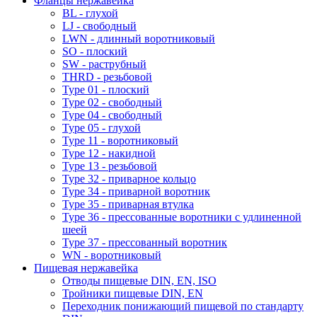
Фланцы нержавейка
BL - глухой
LJ - свободный
LWN - длинный воротниковый
SO - плоский
SW - раструбный
THRD - резьбовой
Type 01 - плоский
Type 02 - свободный
Type 04 - свободный
Type 05 - глухой
Type 11 - воротниковый
Type 12 - накидной
Type 13 - резьбовой
Type 32 - приварное кольцо
Type 34 - приварной воротник
Type 35 - приварная втулка
Type 36 - прессованные воротники с удлиненной
шеей
Type 37 - прессованный воротник
WN - воротниковый
Пищевая нержавейка
Отводы пищевые DIN, EN, ISO
Тройники пищевые DIN, EN
Переходник понижающий пищевой по стандарту