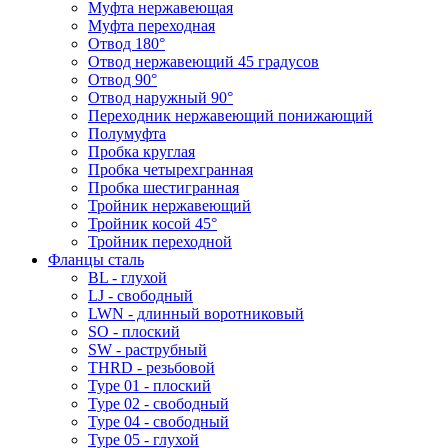
Муфта нержавеющая
Муфта переходная
Отвод 180°
Отвод нержавеющий 45 градусов
Отвод 90°
Отвод наружный 90°
Переходник нержавеющий понижающий
Полумуфта
Пробка круглая
Пробка четырехгранная
Пробка шестигранная
Тройник нержавеющий
Тройник косой 45°
Тройник переходной
Фланцы сталь
BL - глухой
LJ - свободный
LWN - длинный воротниковый
SO - плоский
SW - раструбный
THRD - резьбовой
Type 01 - плоский
Type 02 - свободный
Type 04 - свободный
Type 05 - глухой