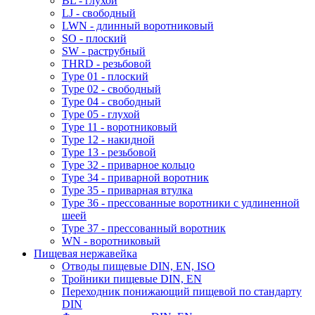
BL - глухой
LJ - свободный
LWN - длинный воротниковый
SO - плоский
SW - раструбный
THRD - резьбовой
Type 01 - плоский
Type 02 - свободный
Type 04 - свободный
Type 05 - глухой
Type 11 - воротниковый
Type 12 - накидной
Type 13 - резьбовой
Type 32 - приварное кольцо
Type 34 - приварной воротник
Type 35 - приварная втулка
Type 36 - прессованные воротники с удлиненной
шеей
Type 37 - прессованный воротник
WN - воротниковый
Пищевая нержавейка
Отводы пищевые DIN, EN, ISO
Тройники пищевые DIN, EN
Переходник понижающий пищевой по стандарту
DIN