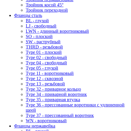
Тройник косой 45°
Тройник переходной
Фланцы сталь
BL - глухой
LJ - свободный
LWN - длинный воротниковый
SO - плоский
SW - раструбный
THRD - резьбовой
Type 01 - плоский
Type 02 - свободный
Type 04 - свободный
Type 05 - глухой
Type 11 - воротниковый
Type 12 - сквозной
Type 13 - резьбовой
Type 32 - приварное кольцо
Type 34 - приварной воротник
Type 35 - приварная втулка
Type 36 - прессованные воротники с удлиненной
шеей
Type 37 - прессованный воротник
WN - воротниковый
Фланцы нержавейка