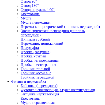
Отвод 90°
Отвод 180°
Отвод наружный 90°
Крестовина
Муфта
Муфта переходная
Переход концентрический (ниппель переходной)
Эксцентрический переходник (ниппель
переходной)
Ниппель трубный
Переходник понижающий
Полумуфта
Пробка (заглушка)
Пробка круглая
Пробка четырехгранная
Пробка шестигранная
Тройник стальной
Тройник косой 45°
Тройник переходной
Фитинги нержавейка
Бобышка (переходник)
Футорка нержавеющая (втулка шестигранная)
Заглушка нержавеющая
Крестовина
Муфта нержавеющая