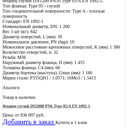
Фланец глухой DN1200 PN10 Type 05/A EN 1092-1.
Тип фланца: Type 05 - глухой
Тип соединительной поверхности: Type A - плоская
поверхность
Стандарт: EN 1092-1
Номинальный диаметр, DN: 1 200
Вес 1 шт (кг): 842
Диаметр отверстий, L (мм): 39
Номинальное давление, PN (бар): 10
Межосевое расстояние крепежных отверстий, K (мм): 1 380
Количество отверстий, n: 32
Резьба: M36
Наружный диаметр фланца, D (мм): 1 455
Толщина фланца, C4 (мм): 66
Диаметр бортика (выступа), Gmax (мм): 1 160
Марки стали: P355QH1 / 1.0571; 16Mo3 / 1.5415
Аналоги
Товар в наличии
Фланец глухой DN2000 PN6 Type 05/A EN 1092-1
Цена: от
936 097
руб.
Добавить в заказ
Купить в 1 клик