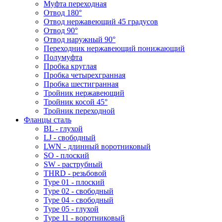
Муфта переходная
Отвод 180°
Отвод нержавеющий 45 градусов
Отвод 90°
Отвод наружный 90°
Переходник нержавеющий понижающий
Полумуфта
Пробка круглая
Пробка четырехгранная
Пробка шестигранная
Тройник нержавеющий
Тройник косой 45°
Тройник переходной
Фланцы сталь
BL - глухой
LJ - свободный
LWN - длинный воротниковый
SO - плоский
SW - раструбный
THRD - резьбовой
Type 01 - плоский
Type 02 - свободный
Type 04 - свободный
Type 05 - глухой
Type 11 - воротниковый