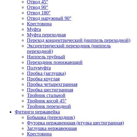
Отвод 45°
Отвод 90°
Отвод 180°
Отвод наружный 90°
Крестовина
Муфта
Муфта переходная
Переход концентрический (ниппель переходной)
Эксцентрический переходник (ниппель
переходной)
Ниппель трубный
Переходник понижающий
Полумуфта
Пробка (заглушка)
Пробка круглая
Пробка четырехгранная
Пробка шестигранная
Тройник стальной
Тройник косой 45°
Тройник переходной
Фитинги нержавейка
Бобышка (переходник)
Футорка нержавеющая (втулка шестигранная)
Заглушка нержавеющая
Крестовина