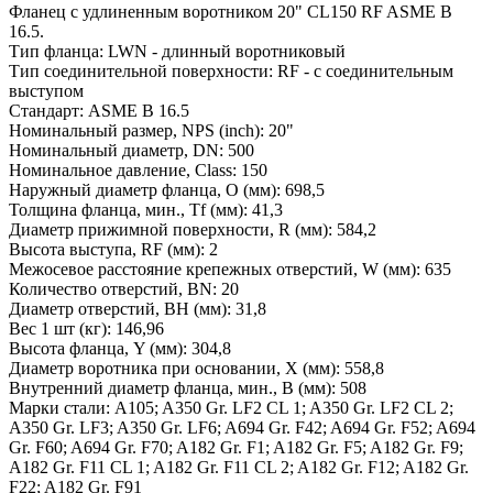
Фланец с удлиненным воротником 20" CL150 RF ASME B
16.5.
Тип фланца: LWN - длинный воротниковый
Тип соединительной поверхности: RF - с соединительным
выступом
Стандарт: ASME B 16.5
Номинальный размер, NPS (inch): 20"
Номинальный диаметр, DN: 500
Номинальное давление, Class: 150
Наружный диаметр фланца, O (мм): 698,5
Толщина фланца, мин., Tf (мм): 41,3
Диаметр прижимной поверхности, R (мм): 584,2
Высота выступа, RF (мм): 2
Межосевое расстояние крепежных отверстий, W (мм): 635
Количество отверстий, BN: 20
Диаметр отверстий, BH (мм): 31,8
Вес 1 шт (кг): 146,96
Высота фланца, Y (мм): 304,8
Диаметр воротника при основании, X (мм): 558,8
Внутренний диаметр фланца, мин., B (мм): 508
Марки стали: A105; A350 Gr. LF2 CL 1; A350 Gr. LF2 CL 2;
A350 Gr. LF3; A350 Gr. LF6; A694 Gr. F42; A694 Gr. F52; A694
Gr. F60; A694 Gr. F70; A182 Gr. F1; A182 Gr. F5; A182 Gr. F9;
A182 Gr. F11 CL 1; A182 Gr. F11 CL 2; A182 Gr. F12; A182 Gr.
F22; A182 Gr. F91