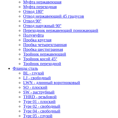
Муфта нержавеющая
Муфта переходная
Отвод 180°
Отвод нержавеющий 45 градусов
Отвод 90°
Отвод наружный 90°
Переходник нержавеющий понижающий
Полумуфта
Пробка круглая
Пробка четырехгранная
Пробка шестигранная
Тройник нержавеющий
Тройник косой 45°
Тройник переходной
Фланцы сталь
BL - глухой
LJ - свободный
LWN - длинный воротниковый
SO - плоский
SW - раструбный
THRD - резьбовой
Type 01 - плоский
Type 02 - свободный
Type 04 - свободный
Type 05 - глухой