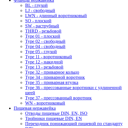
Фланцы нержавейка
BL - глухой
LJ - свободный
LWN - длинный воротниковый
SO - плоский
SW - раструбный
THRD - резьбовой
Type 01 - плоский
Type 02 - свободный
Type 04 - свободный
Type 05 - глухой
Type 11 - воротниковый
Type 12 - накидной
Type 13 - резьбовой
Type 32 - приварное кольцо
Type 34 - приварной воротник
Type 35 - приварная втулка
Type 36 - прессованные воротники с удлиненной
шеей
Type 37 - прессованный воротник
WN - воротниковый
Пищевая нержавейка
Отводы пищевые DIN, EN, ISO
Тройники пищевые DIN, EN
Переходник понижающий пищевой по стандарту