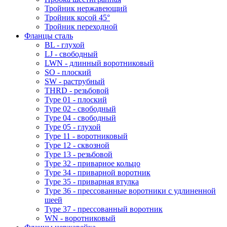
Тройник нержавеющий
Тройник косой 45°
Тройник переходной
Фланцы сталь
BL - глухой
LJ - свободный
LWN - длинный воротниковый
SO - плоский
SW - раструбный
THRD - резьбовой
Type 01 - плоский
Type 02 - свободный
Type 04 - свободный
Type 05 - глухой
Type 11 - воротниковый
Type 12 - сквозной
Type 13 - резьбовой
Type 32 - приварное кольцо
Type 34 - приварной воротник
Type 35 - приварная втулка
Type 36 - прессованные воротники с удлиненной
шеей
Type 37 - прессованный воротник
WN - воротниковый