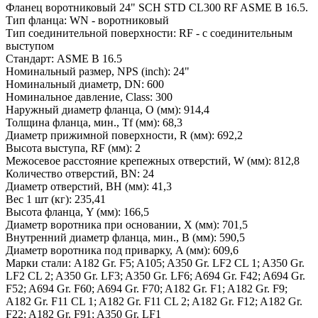
Фланец воротниковый 24" SCH STD CL300 RF ASME B 16.5.
Тип фланца: WN - воротниковый
Тип соединительной поверхности: RF - с соединительным
выступом
Стандарт: ASME B 16.5
Номинальный размер, NPS (inch): 24"
Номинальный диаметр, DN: 600
Номинальное давление, Class: 300
Наружный диаметр фланца, O (мм): 914,4
Толщина фланца, мин., Tf (мм): 68,3
Диаметр прижимной поверхности, R (мм): 692,2
Высота выступа, RF (мм): 2
Межосевое расстояние крепежных отверстий, W (мм): 812,8
Количество отверстий, BN: 24
Диаметр отверстий, BH (мм): 41,3
Вес 1 шт (кг): 235,41
Высота фланца, Y (мм): 166,5
Диаметр воротника при основании, X (мм): 701,5
Внутренний диаметр фланца, мин., B (мм): 590,5
Диаметр воротника под приварку, A (мм): 609,6
Марки стали: A182 Gr. F5; A105; A350 Gr. LF2 CL 1; A350 Gr.
LF2 CL 2; A350 Gr. LF3; A350 Gr. LF6; A694 Gr. F42; A694 Gr.
F52; A694 Gr. F60; A694 Gr. F70; A182 Gr. F1; A182 Gr. F9;
A182 Gr. F11 CL 1; A182 Gr. F11 CL 2; A182 Gr. F12; A182 Gr.
F22; A182 Gr. F91; A350 Gr. LF1