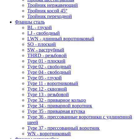
Тройник нержавеющий
Тройник косой 45°
Тройник переходной
Фланцы сталь
BL - глухой
LJ - свободный
LWN - длинный воротниковый
SO - плоский
SW - раструбный
THRD - резьбовой
Type 01 - плоский
Type 02 - свободный
Type 04 - свободный
Type 05 - глухой
Type 11 - воротниковый
Type 12 - сквозной
Type 13 - резьбовой
Type 32 - приварное кольцо
Type 34 - приварной воротник
Type 35 - приварная втулка
Type 36 - прессованные воротники с удлиненной
шеей
Type 37 - прессованный воротник
WN - воротниковый