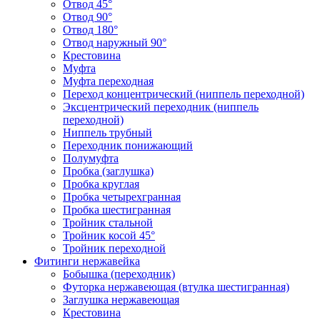
Отвод 45°
Отвод 90°
Отвод 180°
Отвод наружный 90°
Крестовина
Муфта
Муфта переходная
Переход концентрический (ниппель переходной)
Эксцентрический переходник (ниппель
переходной)
Ниппель трубный
Переходник понижающий
Полумуфта
Пробка (заглушка)
Пробка круглая
Пробка четырехгранная
Пробка шестигранная
Тройник стальной
Тройник косой 45°
Тройник переходной
Фитинги нержавейка
Бобышка (переходник)
Футорка нержавеющая (втулка шестигранная)
Заглушка нержавеющая
Крестовина