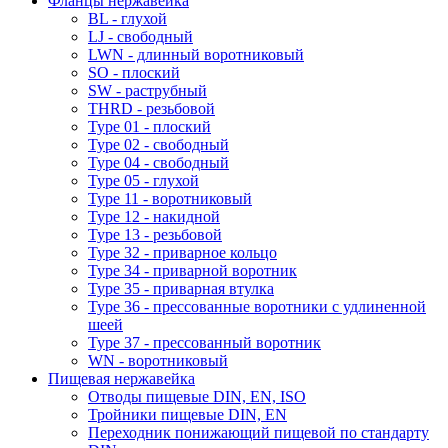
Фланцы нержавейка
BL - глухой
LJ - свободный
LWN - длинный воротниковый
SO - плоский
SW - раструбный
THRD - резьбовой
Type 01 - плоский
Type 02 - свободный
Type 04 - свободный
Type 05 - глухой
Type 11 - воротниковый
Type 12 - накидной
Type 13 - резьбовой
Type 32 - приварное кольцо
Type 34 - приварной воротник
Type 35 - приварная втулка
Type 36 - прессованные воротники с удлиненной
шеей
Type 37 - прессованный воротник
WN - воротниковый
Пищевая нержавейка
Отводы пищевые DIN, EN, ISO
Тройники пищевые DIN, EN
Переходник понижающий пищевой по стандарту