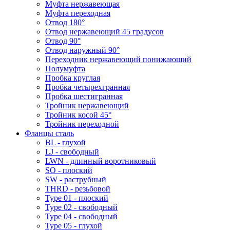
Муфта нержавеющая
Муфта переходная
Отвод 180°
Отвод нержавеющий 45 градусов
Отвод 90°
Отвод наружный 90°
Переходник нержавеющий понижающий
Полумуфта
Пробка круглая
Пробка четырехгранная
Пробка шестигранная
Тройник нержавеющий
Тройник косой 45°
Тройник переходной
Фланцы сталь
BL - глухой
LJ - свободный
LWN - длинный воротниковый
SO - плоский
SW - раструбный
THRD - резьбовой
Type 01 - плоский
Type 02 - свободный
Type 04 - свободный
Type 05 - глухой