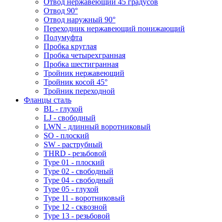
Отвод нержавеющий 45 градусов
Отвод 90°
Отвод наружный 90°
Переходник нержавеющий понижающий
Полумуфта
Пробка круглая
Пробка четырехгранная
Пробка шестигранная
Тройник нержавеющий
Тройник косой 45°
Тройник переходной
Фланцы сталь
BL - глухой
LJ - свободный
LWN - длинный воротниковый
SO - плоский
SW - раструбный
THRD - резьбовой
Type 01 - плоский
Type 02 - свободный
Type 04 - свободный
Type 05 - глухой
Type 11 - воротниковый
Type 12 - сквозной
Type 13 - резьбовой