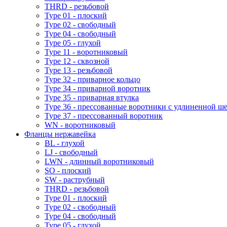
THRD - резьбовой
Type 01 - плоский
Type 02 - свободный
Type 04 - свободный
Type 05 - глухой
Type 11 - воротниковый
Type 12 - сквозной
Type 13 - резьбовой
Type 32 - приварное кольцо
Type 34 - приварной воротник
Type 35 - приварная втулка
Type 36 - прессованные воротники с удлиненной ш
Type 37 - прессованный воротник
WN - воротниковый
Фланцы нержавейка
BL - глухой
LJ - свободный
LWN - длинный воротниковый
SO - плоский
SW - раструбный
THRD - резьбовой
Type 01 - плоский
Type 02 - свободный
Type 04 - свободный
Type 05 - глухой