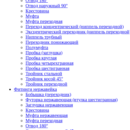
Отвод 180°
Отвод наружный 90°
Крестовина
Муфта
Муфта переходная
Переход концентрический (ниппель переходной)
Эксцентрический переходник (ниппель переходной
Ниппель трубный
Переходник понижающий
Полумуфта
Пробка (заглушка)
Пробка круглая
Пробка четырехгранная
Пробка шестигранная
Тройник стальной
Тройник косой 45°
Тройник переходной
Фитинги нержавейка
Бобышка (переходник)
Футорка нержавеющая (втулка шестигранная)
Заглушка нержавеющая
Крестовина
Муфта нержавеющая
Муфта переходная
Отвод 180°