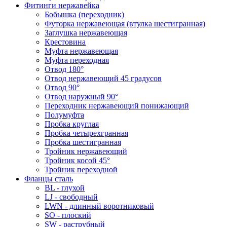
Фитинги нержавейка
Бобышка (переходник)
Футорка нержавеющая (втулка шестигранная)
Заглушка нержавеющая
Крестовина
Муфта нержавеющая
Муфта переходная
Отвод 180°
Отвод нержавеющий 45 градусов
Отвод 90°
Отвод наружный 90°
Переходник нержавеющий понижающий
Полумуфта
Пробка круглая
Пробка четырехгранная
Пробка шестигранная
Тройник нержавеющий
Тройник косой 45°
Тройник переходной
Фланцы сталь
BL - глухой
LJ - свободный
LWN - длинный воротниковый
SO - плоский
SW - раструбный