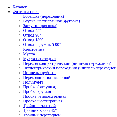
Каталог
Фитинги сталь
Бобышка (переходник)
Втулка шестигранная (футорка)
Заглушка (крышка)
Отвод 45°
Отвод 90°
Отвод 180°
Отвод наружный 90°
Крестовина
Муфта
Муфта переходная
Переход концентрический (ниппель переходной)
Эксцентрический переходник (ниппель переходной
Ниппель трубный
Переходник понижающий
Полумуфта
Пробка (заглушка)
Пробка круглая
Пробка четырехгранная
Пробка шестигранная
Тройник стальной
Тройник косой 45°
Тройник переходной