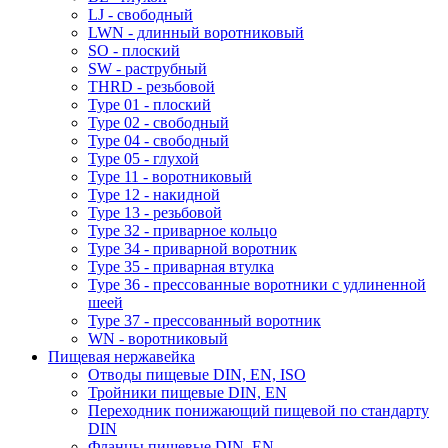
LJ - свободный
LWN - длинный воротниковый
SO - плоский
SW - раструбный
THRD - резьбовой
Type 01 - плоский
Type 02 - свободный
Type 04 - свободный
Type 05 - глухой
Type 11 - воротниковый
Type 12 - накидной
Type 13 - резьбовой
Type 32 - приварное кольцо
Type 34 - приварной воротник
Type 35 - приварная втулка
Type 36 - прессованные воротники с удлиненной
шеей
Type 37 - прессованный воротник
WN - воротниковый
Пищевая нержавейка
Отводы пищевые DIN, EN, ISO
Тройники пищевые DIN, EN
Переходник понижающий пищевой по стандарту
DIN
Фланцы пищевые DIN, EN