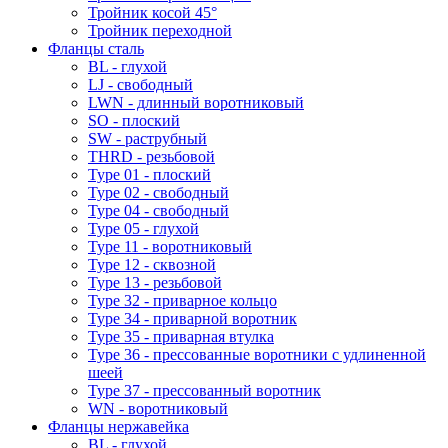
Тройник косой 45°
Тройник переходной
Фланцы сталь
BL - глухой
LJ - свободный
LWN - длинный воротниковый
SO - плоский
SW - раструбный
THRD - резьбовой
Type 01 - плоский
Type 02 - свободный
Type 04 - свободный
Type 05 - глухой
Type 11 - воротниковый
Type 12 - сквозной
Type 13 - резьбовой
Type 32 - приварное кольцо
Type 34 - приварной воротник
Type 35 - приварная втулка
Type 36 - прессованные воротники с удлиненной
шеей
Type 37 - прессованный воротник
WN - воротниковый
Фланцы нержавейка
BL - глухой