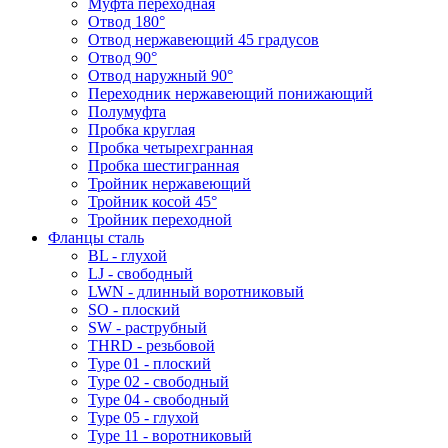
Муфта переходная
Отвод 180°
Отвод нержавеющий 45 градусов
Отвод 90°
Отвод наружный 90°
Переходник нержавеющий понижающий
Полумуфта
Пробка круглая
Пробка четырехгранная
Пробка шестигранная
Тройник нержавеющий
Тройник косой 45°
Тройник переходной
Фланцы сталь
BL - глухой
LJ - свободный
LWN - длинный воротниковый
SO - плоский
SW - раструбный
THRD - резьбовой
Type 01 - плоский
Type 02 - свободный
Type 04 - свободный
Type 05 - глухой
Type 11 - воротниковый