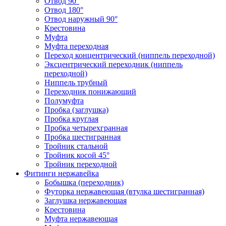
Отвод 90°
Отвод 180°
Отвод наружный 90°
Крестовина
Муфта
Муфта переходная
Переход концентрический (ниппель переходной)
Эксцентрический переходник (ниппель
переходной)
Ниппель трубный
Переходник понижающий
Полумуфта
Пробка (заглушка)
Пробка круглая
Пробка четырехгранная
Пробка шестигранная
Тройник стальной
Тройник косой 45°
Тройник переходной
Фитинги нержавейка
Бобышка (переходник)
Футорка нержавеющая (втулка шестигранная)
Заглушка нержавеющая
Крестовина
Муфта нержавеющая