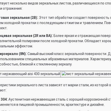
вует несколько видов зеркальных листов, различающихся по спо
и отражения⁚
овая зеркальная (2B)⁚
Этот тип обработки создает поверхность 
ем холодной прокатки с последующим отжигом и травлением. Пов
ект.
нцевая зеркальная (2R или ВА)⁚
Более яркая и отражающая поверх
олнительной полировки после холодной прокатки. Обладает хор
кальным эффектом.
ерзеркало (8N)⁚
Самый высокий класс зеркальной поверхности. Д
спользованием специальных абразивных материалов. Характериз
собностью, близкой к стеклянному зеркалу.
еристики зеркального листа зависят от марки стали, из которой 
ают⁚
 304⁚
Аустенитная нержавеющая сталь с хорошей коррозионной с
меняется в пищевой промышленности, архитектуре и дизайне.