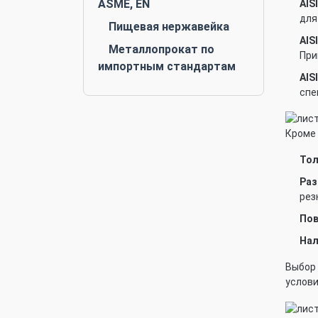
ASME, EN
AISI
для
Пищевая нержавейка
AISI
Металлопрокат по
При
импортным стандартам
AISI
спе
Кроме 
Тол
Раз
рез
Пов
Нал
Выбор 
услови