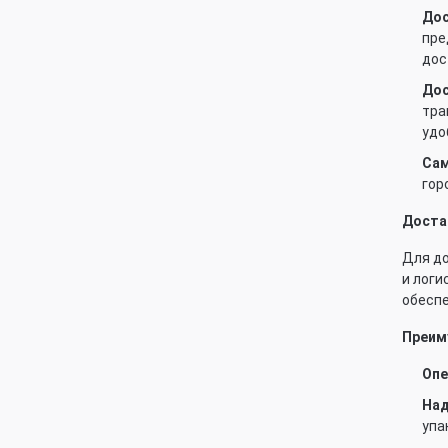
Дос
пре
дос
Дос
тра
удо
Са
гор
Доста
Для до
и лог
обеспе
Преим
Опе
Над
упа