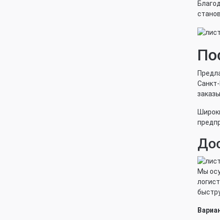
Благод
станов
По
Предла
Санкт-
заказы
Широки
предпр
Дос
Мы осу
логист
быстру
Вариа