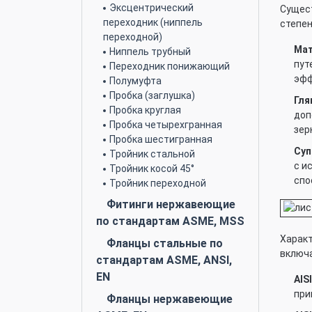
Эксцентрический
Сущест
переходник (ниппель
степен
переходной)
Мат
Ниппель трубный
пут
Переходник понижающий
эфф
Полумуфта
Пробка (заглушка)
Гля
Пробка круглая
доп
Пробка четырехгранная
зер
Пробка шестигранная
Суп
Тройник стальной
с и
Тройник косой 45°
спо
Тройник переходной
Фитинги нержавеющие
по стандартам ASME, MSS
Характ
Фланцы стальные по
включ
стандартам ASME, ANSI,
EN
AISI
при
Фланцы нержавеющие