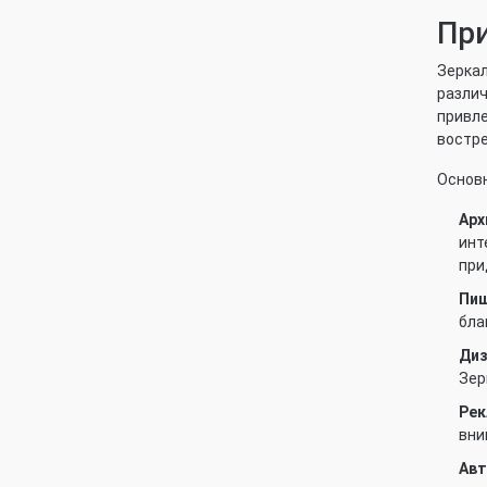
Пр
Зеркал
различ
привле
востр
Основн
Арх
инт
при
Пищ
бла
Диз
Зер
Рек
вни
Авт