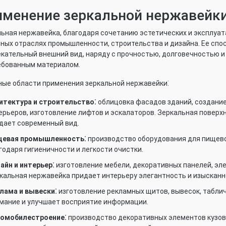
именение зеркальной нержавейк
ьная нержавейка, благодаря сочетанию эстетических и эксплуат
ных отраслях промышленности, строительства и дизайна. Ее спо
кательный внешний вид, наряду с прочностью, долговечностью и 
ебованным материалом.
ые области применения зеркальной нержавейки⁚
итектура и строительство⁚
облицовка фасадов зданий, создани
ерьеров, изготовление лифтов и эскалаторов. Зеркальная поверх
дает современный вид.
евая промышленность⁚
производство оборудования для пищево
годаря гигиеничности и легкости очистки.
айн и интерьер⁚
изготовление мебели, декоративных панелей, эл
кальная нержавейка придает интерьеру элегантность и изысканн
лама и вывески⁚
изготовление рекламных щитов, вывесок, таблич
мание и улучшает восприятие информации.
омобилестроение⁚
производство декоративных элементов кузова