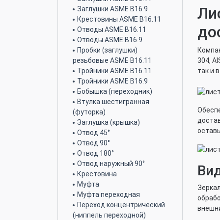
Ли
Заглушки ASME B16.9
Крестовины ASME B16.11
до
Отводы ASME B16.11
Отводы ASME B16.9
Пробки (заглушки)
Компан
резьбовые ASME B16.11
304, A
Тройники ASME B16.11
так и 
Тройники ASME B16.9
Бобышка (переходник)
Втулка шестигранная
Обеспе
(футорка)
достав
Заглушка (крышка)
оставь
Отвод 45°
Отвод 90°
Отвод 180°
Отвод наружный 90°
Вид
Крестовина
Муфта
Зеркал
Муфта переходная
обрабо
Переход концентрический
внешни
(ниппель переходной)