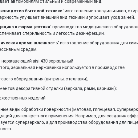
дает автомобилям стильный и современный вид.
изводство бытовой техники⁚
изготовление холодильников, стир
ерхность улучшает внешний вид техники и упрощает уход за ней.
ицина и фармацевтика⁚
производство медицинского оборудован
спечивает стерильность и легкость дезинфекции.
ическая промышленность⁚
изготовление оборудования для хим
ессивным средам.
того, зеркальная нержавейка используется в производстве⁚
гового оборудования (витрины, стеллажи);
ментов декоративной отделки (зеркала, рамы, карнизы);
ожественных изделий.
ные виды обработки поверхности (матовая, глянцевая, суперзер
ящий для конкретного применения. Например, для создания эфф
зуется суперзеркало, а для производства оборудования для пи
ность.