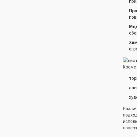
при
Про
пов
Мед
обе
Хим
агр
Кроме 
тор
эле
худ
Различ
подход
исполь
поверх