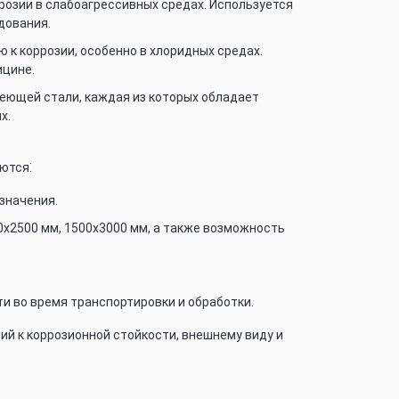
озии в слабоагрессивных средах. Используется
дования.
к коррозии, особенно в хлоридных средах.
ицине.
еющей стали, каждая из которых обладает
х.
ются⁚
азначения.
0х2500 мм, 1500х3000 мм, а также возможность
 во время транспортировки и обработки.
ий к коррозионной стойкости, внешнему виду и