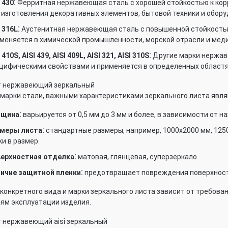
 430⁚
Ферритная нержавеющая сталь с хорошей стойкостью к корр
 изготовления декоративных элементов, бытовой техники и обору
 316L⁚
Аустенитная нержавеющая сталь с повышенной стойкостью 
меняется в химической промышленности, морской отрасли и мед
 410S, AISI 439, AISI 409L, AISI 321, AISI 310S⁚
Другие марки нержав
цифическими свойствами и применяется в определенных областя
марки стали, важными характеристиками зеркального листа явля
щина⁚
варьируется от 0,5 мм до 3 мм и более, в зависимости от н
меры листа⁚
стандартные размеры, например, 1000х2000 мм, 125
ки в размер.
ерхностная отделка⁚
матовая, глянцевая, суперзеркало.
ичие защитной пленки⁚
предотвращает повреждения поверхности
конкретного вида и марки зеркального листа зависит от требован
ям эксплуатации изделия.