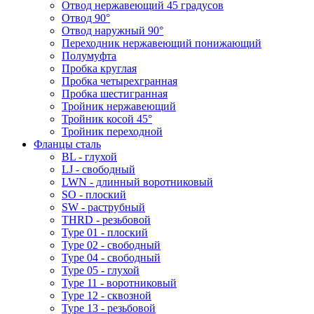
Отвод нержавеющий 45 градусов
Отвод 90°
Отвод наружный 90°
Переходник нержавеющий понижающий
Полумуфта
Пробка круглая
Пробка четырехгранная
Пробка шестигранная
Тройник нержавеющий
Тройник косой 45°
Тройник переходной
Фланцы сталь
BL - глухой
LJ - свободный
LWN - длинный воротниковый
SO - плоский
SW - раструбный
THRD - резьбовой
Type 01 - плоский
Type 02 - свободный
Type 04 - свободный
Type 05 - глухой
Type 11 - воротниковый
Type 12 - сквозной
Type 13 - резьбовой