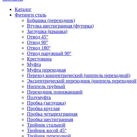
Каталог
Фитинги сталь
Бобышка (переходник)
Втулка шестигранная (футорка)
Заглушка (крышка)
Отвод 45°
Отвод 90°
Отвод 180°
Отвод наружный 90°
Крестовина
Муфта
Муфта переходная
Переход концентрический (ниппель переходной)
Эксцентрический переходник (ниппель переходной
Ниппель трубный
Переходник понижающий
Полумуфта
Пробка (заглушка)
Пробка круглая
Пробка четырехгранная
Пробка шестигранная
Тройник стальной
Тройник косой 45°
Тройник переходной