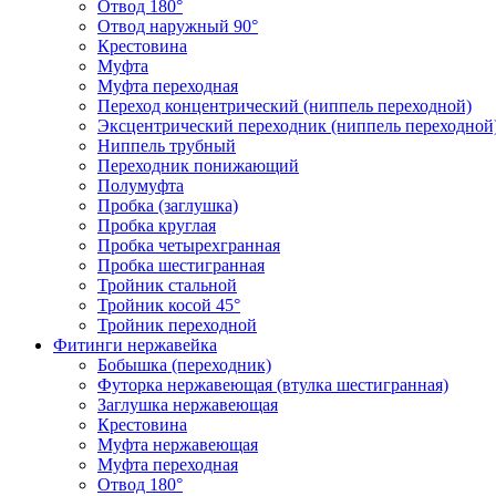
Отвод 180°
Отвод наружный 90°
Крестовина
Муфта
Муфта переходная
Переход концентрический (ниппель переходной)
Эксцентрический переходник (ниппель переходной
Ниппель трубный
Переходник понижающий
Полумуфта
Пробка (заглушка)
Пробка круглая
Пробка четырехгранная
Пробка шестигранная
Тройник стальной
Тройник косой 45°
Тройник переходной
Фитинги нержавейка
Бобышка (переходник)
Футорка нержавеющая (втулка шестигранная)
Заглушка нержавеющая
Крестовина
Муфта нержавеющая
Муфта переходная
Отвод 180°