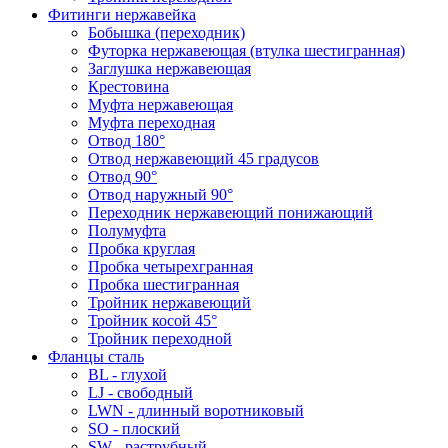
Фитинги нержавейка
Бобышка (переходник)
Футорка нержавеющая (втулка шестигранная)
Заглушка нержавеющая
Крестовина
Муфта нержавеющая
Муфта переходная
Отвод 180°
Отвод нержавеющий 45 градусов
Отвод 90°
Отвод наружный 90°
Переходник нержавеющий понижающий
Полумуфта
Пробка круглая
Пробка четырехгранная
Пробка шестигранная
Тройник нержавеющий
Тройник косой 45°
Тройник переходной
Фланцы сталь
BL - глухой
LJ - свободный
LWN - длинный воротниковый
SO - плоский
SW - раструбный