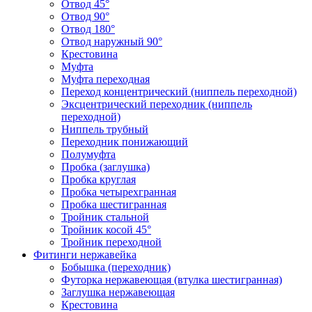
Отвод 45°
Отвод 90°
Отвод 180°
Отвод наружный 90°
Крестовина
Муфта
Муфта переходная
Переход концентрический (ниппель переходной)
Эксцентрический переходник (ниппель
переходной)
Ниппель трубный
Переходник понижающий
Полумуфта
Пробка (заглушка)
Пробка круглая
Пробка четырехгранная
Пробка шестигранная
Тройник стальной
Тройник косой 45°
Тройник переходной
Фитинги нержавейка
Бобышка (переходник)
Футорка нержавеющая (втулка шестигранная)
Заглушка нержавеющая
Крестовина