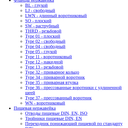
Фланцы нержавейка
BL - глухой
LJ - свободный
LWN - длинный воротниковый
SO - плоский
SW - раструбный
THRD - резьбовой
Type 01 - плоский
Type 02 - свободный
Type 04 - свободный
Type 05 - глухой
Type 11 - воротниковый
Type 12 - накидной
Type 13 - резьбовой
Type 32 - приварное кольцо
Type 34 - приварной воротник
Type 35 - приварная втулка
Type 36 - прессованные воротники с удлиненной
шеей
Type 37 - прессованный воротник
WN - воротниковый
Пищевая нержавейка
Отводы пищевые DIN, EN, ISO
Тройники пищевые DIN, EN
Переходник понижающий пищевой по стандарту