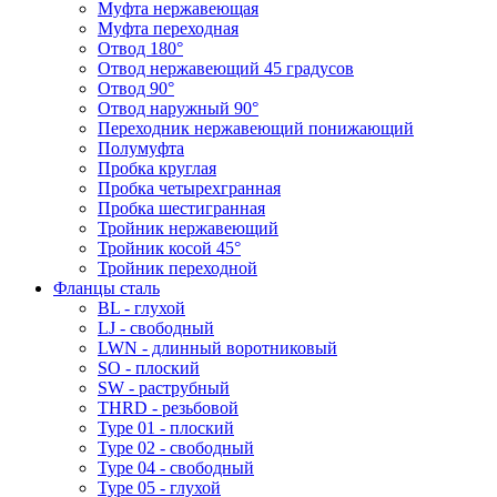
Муфта нержавеющая
Муфта переходная
Отвод 180°
Отвод нержавеющий 45 градусов
Отвод 90°
Отвод наружный 90°
Переходник нержавеющий понижающий
Полумуфта
Пробка круглая
Пробка четырехгранная
Пробка шестигранная
Тройник нержавеющий
Тройник косой 45°
Тройник переходной
Фланцы сталь
BL - глухой
LJ - свободный
LWN - длинный воротниковый
SO - плоский
SW - раструбный
THRD - резьбовой
Type 01 - плоский
Type 02 - свободный
Type 04 - свободный
Type 05 - глухой