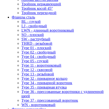
Тройник нержавеющий
Тройник косой 45°
Тройник переходной
Фланцы сталь
BL - глухой
LJ - свободный
LWN - длинный воротниковый
SO - плоский
SW - раструбный
THRD - резьбовой
Type 01 - плоский
Type 02 - свободный
Type 04 - свободный
Type 05 - глухой
Type 11 - воротниковый
Type 12 - сквозной
Type 13 - резьбовой
Type 32 - приварное кольцо
Type 34 - приварной воротник
Type 35 - приварная втулка
Type 36 - прессованные воротники с удлиненной
шеей
Type 37 - прессованный воротник
WN - воротниковый