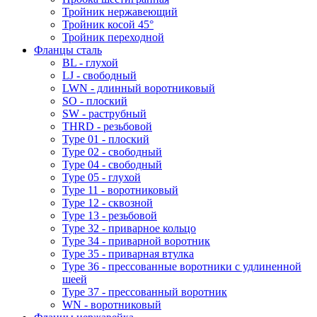
Тройник нержавеющий
Тройник косой 45°
Тройник переходной
Фланцы сталь
BL - глухой
LJ - свободный
LWN - длинный воротниковый
SO - плоский
SW - раструбный
THRD - резьбовой
Type 01 - плоский
Type 02 - свободный
Type 04 - свободный
Type 05 - глухой
Type 11 - воротниковый
Type 12 - сквозной
Type 13 - резьбовой
Type 32 - приварное кольцо
Type 34 - приварной воротник
Type 35 - приварная втулка
Type 36 - прессованные воротники с удлиненной
шеей
Type 37 - прессованный воротник
WN - воротниковый