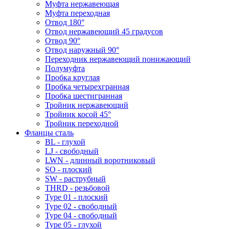
Муфта нержавеющая
Муфта переходная
Отвод 180°
Отвод нержавеющий 45 градусов
Отвод 90°
Отвод наружный 90°
Переходник нержавеющий понижающий
Полумуфта
Пробка круглая
Пробка четырехгранная
Пробка шестигранная
Тройник нержавеющий
Тройник косой 45°
Тройник переходной
Фланцы сталь
BL - глухой
LJ - свободный
LWN - длинный воротниковый
SO - плоский
SW - раструбный
THRD - резьбовой
Type 01 - плоский
Type 02 - свободный
Type 04 - свободный
Type 05 - глухой