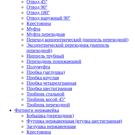
Отвод 45°
Отвод 90°
Отвод 180°
Отвод наружный 90°
Крестовина
Муфта
Муфта переходная
Переход концентрический (ниппель переходной)
Эксцентрический переходник (ниппель
переходной)
Ниппель трубный
Переходник понижающий
Полумуфта
Пробка (заглушка)
Пробка круглая
Пробка четырехгранная
Пробка шестигранная
Тройник стальной
Тройник косой 45°
Тройник переходной
Фитинги нержавейка
Бобышка (переходник)
Футорка нержавеющая (втулка шестигранная)
Заглушка нержавеющая
Крестовина