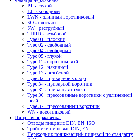
Фланцы нержавейка
BL - глухой
LJ - свободный
LWN - длинный воротниковый
SO - плоский
SW - раструбный
THRD - резьбовой
Type 01 - плоский
Type 02 - свободный
Type 04 - свободный
Type 05 - глухой
Type 11 - воротниковый
Type 12 - накидной
Type 13 - резьбовой
Type 32 - приварное кольцо
Type 34 - приварной воротник
Type 35 - приварная втулка
Type 36 - прессованные воротники с удлиненной
шеей
Type 37 - прессованный воротник
WN - воротниковый
Пищевая нержавейка
Отводы пищевые DIN, EN, ISO
Тройники пищевые DIN, EN
Переходник понижающий пищевой по стандарту