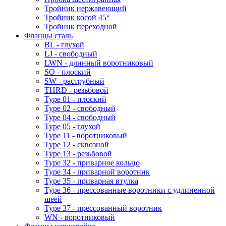
Тройник нержавеющий
Тройник косой 45°
Тройник переходной
Фланцы сталь
BL - глухой
LJ - свободный
LWN - длинный воротниковый
SO - плоский
SW - раструбный
THRD - резьбовой
Type 01 - плоский
Type 02 - свободный
Type 04 - свободный
Type 05 - глухой
Type 11 - воротниковый
Type 12 - сквозной
Type 13 - резьбовой
Type 32 - приварное кольцо
Type 34 - приварной воротник
Type 35 - приварная втулка
Type 36 - прессованные воротники с удлиненной
шеей
Type 37 - прессованный воротник
WN - воротниковый