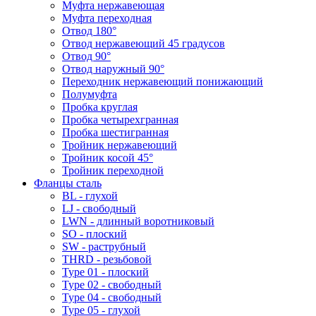
Муфта нержавеющая
Муфта переходная
Отвод 180°
Отвод нержавеющий 45 градусов
Отвод 90°
Отвод наружный 90°
Переходник нержавеющий понижающий
Полумуфта
Пробка круглая
Пробка четырехгранная
Пробка шестигранная
Тройник нержавеющий
Тройник косой 45°
Тройник переходной
Фланцы сталь
BL - глухой
LJ - свободный
LWN - длинный воротниковый
SO - плоский
SW - раструбный
THRD - резьбовой
Type 01 - плоский
Type 02 - свободный
Type 04 - свободный
Type 05 - глухой