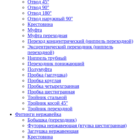
Отвод 45°
Отвод 90°
Отвод 180°
Отвод наружный 90°
Крестовина
Муфта
Муфта переходная
Переход концентрический (ниппель переходной)
Эксцентрический переходник (ниппель
переходной)
Ниппель трубный
Переходник понижающий
Полумуфта
Пробка (заглушка)
Пробка круглая
Пробка четырехгранная
Пробка шестигранная
Тройник стальной
Тройник косой 45°
Тройник переходной
Фитинги нержавейка
Бобышка (переходник)
Футорка нержавеющая (втулка шестигранная)
Заглушка нержавеющая
Крестовина