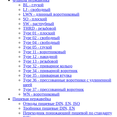
Фланцы нержавейка
BL - глухой
LJ - свободный
LWN - длинный воротниковый
SO - плоский
SW - раструбный
THRD - резьбовой
Type 01 - плоский
Type 02 - свободный
Type 04 - свободный
Type 05 - глухой
Type 11 - воротниковый
Type 12 - накидной
Type 13 - резьбовой
Type 32 - приварное кольцо
Type 34 - приварной воротник
Type 35 - приварная втулка
Type 36 - прессованные воротники с удлиненной
шеей
Type 37 - прессованный воротник
WN - воротниковый
Пищевая нержавейка
Отводы пищевые DIN, EN, ISO
Тройники пищевые DIN, EN
Переходник понижающий пищевой по стандарту