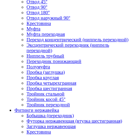
Отвод 45°
Отвод 90°
Отвод 180°
Отвод наружный 90°
Крестовина
Муфта
Муфта переходная
Переход концентрический (ниппель переходной)
Эксцентрический переходник (ниппель
переходной)
Ниппель трубный
Переходник понижающий
Полумуфта
Пробка (заглушка)
Пробка круглая
Пробка четырехгранная
Пробка шестигранная
Тройник стальной
Тройник косой 45°
Тройник переходной
Фитинги нержавейка
Бобышка (переходник)
Футорка нержавеющая (втулка шестигранная)
Заглушка нержавеющая
Крестовина