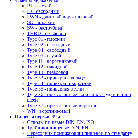
Фланцы нержавейка
BL - глухой
LJ - свободный
LWN - длинный воротниковый
SO - плоский
SW - раструбный
THRD - резьбовой
Type 01 - плоский
Type 02 - свободный
Type 04 - свободный
Type 05 - глухой
Type 11 - воротниковый
Type 12 - накидной
Type 13 - резьбовой
Type 32 - приварное кольцо
Type 34 - приварной воротник
Type 35 - приварная втулка
Type 36 - прессованные воротники с удлиненной
шеей
Type 37 - прессованный воротник
WN - воротниковый
Пищевая нержавейка
Отводы пищевые DIN, EN, ISO
Тройники пищевые DIN, EN
Переходник понижающий пищевой по стандарту