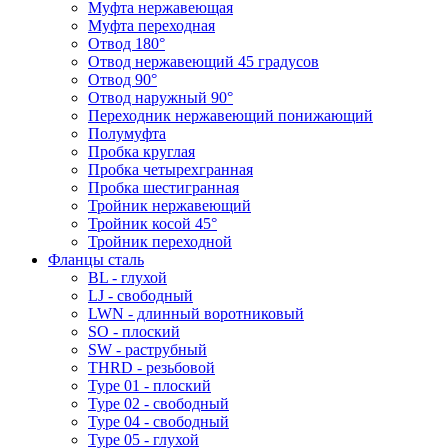
Муфта нержавеющая
Муфта переходная
Отвод 180°
Отвод нержавеющий 45 градусов
Отвод 90°
Отвод наружный 90°
Переходник нержавеющий понижающий
Полумуфта
Пробка круглая
Пробка четырехгранная
Пробка шестигранная
Тройник нержавеющий
Тройник косой 45°
Тройник переходной
Фланцы сталь
BL - глухой
LJ - свободный
LWN - длинный воротниковый
SO - плоский
SW - раструбный
THRD - резьбовой
Type 01 - плоский
Type 02 - свободный
Type 04 - свободный
Type 05 - глухой