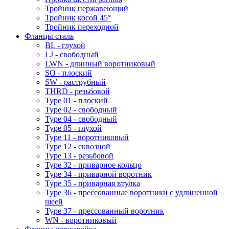
Тройник нержавеющий
Тройник косой 45°
Тройник переходной
Фланцы сталь
BL - глухой
LJ - свободный
LWN - длинный воротниковый
SO - плоский
SW - раструбный
THRD - резьбовой
Type 01 - плоский
Type 02 - свободный
Type 04 - свободный
Type 05 - глухой
Type 11 - воротниковый
Type 12 - сквозной
Type 13 - резьбовой
Type 32 - приварное кольцо
Type 34 - приварной воротник
Type 35 - приварная втулка
Type 36 - прессованные воротники с удлиненной
шеей
Type 37 - прессованный воротник
WN - воротниковый