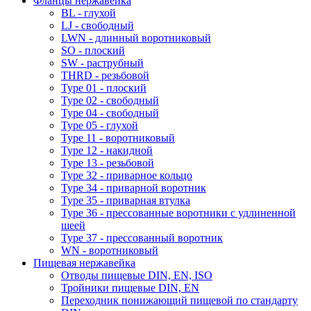
Фланцы нержавейка
BL - глухой
LJ - свободный
LWN - длинный воротниковый
SO - плоский
SW - раструбный
THRD - резьбовой
Type 01 - плоский
Type 02 - свободный
Type 04 - свободный
Type 05 - глухой
Type 11 - воротниковый
Type 12 - накидной
Type 13 - резьбовой
Type 32 - приварное кольцо
Type 34 - приварной воротник
Type 35 - приварная втулка
Type 36 - прессованные воротники с удлиненной
шеей
Type 37 - прессованный воротник
WN - воротниковый
Пищевая нержавейка
Отводы пищевые DIN, EN, ISO
Тройники пищевые DIN, EN
Переходник понижающий пищевой по стандарту