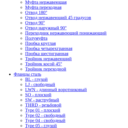
Муфта нержавеющая
Муфта переходная
Отвод 180°
Отвод нержавеющий 45 градусов
Отвод 90°
Отвод наружный 90°
Переходник нержавеющий понижающий
Полумуфта
Пробка круглая
Пробка четырехгранная
Пробка шестигранная
Тройник нержавеющий
Тройник косой 45°
Тройник переходной
Фланцы сталь
BL - глухой
LJ - свободный
LWN - длинный воротниковый
SO - плоский
SW - раструбный
THRD - резьбовой
Type 01 - плоский
Type 02 - свободный
Type 04 - свободный
Type 05 - глухой