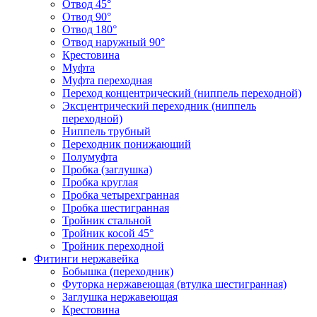
Отвод 45°
Отвод 90°
Отвод 180°
Отвод наружный 90°
Крестовина
Муфта
Муфта переходная
Переход концентрический (ниппель переходной)
Эксцентрический переходник (ниппель
переходной)
Ниппель трубный
Переходник понижающий
Полумуфта
Пробка (заглушка)
Пробка круглая
Пробка четырехгранная
Пробка шестигранная
Тройник стальной
Тройник косой 45°
Тройник переходной
Фитинги нержавейка
Бобышка (переходник)
Футорка нержавеющая (втулка шестигранная)
Заглушка нержавеющая
Крестовина