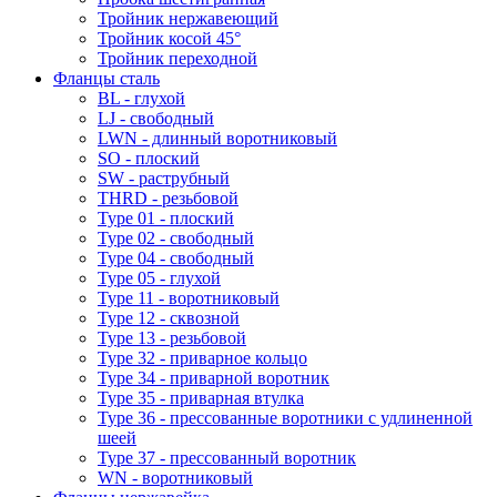
Тройник нержавеющий
Тройник косой 45°
Тройник переходной
Фланцы сталь
BL - глухой
LJ - свободный
LWN - длинный воротниковый
SO - плоский
SW - раструбный
THRD - резьбовой
Type 01 - плоский
Type 02 - свободный
Type 04 - свободный
Type 05 - глухой
Type 11 - воротниковый
Type 12 - сквозной
Type 13 - резьбовой
Type 32 - приварное кольцо
Type 34 - приварной воротник
Type 35 - приварная втулка
Type 36 - прессованные воротники с удлиненной
шеей
Type 37 - прессованный воротник
WN - воротниковый